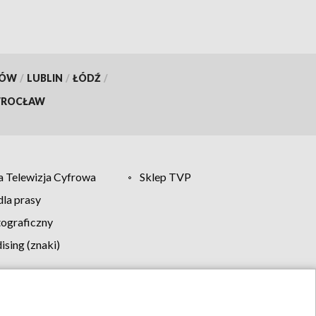
KÓW
/
LUBLIN
/
ŁÓDŹ
/
ROCŁAW
 Telewizja Cyfrowa
Sklep TVP
la prasy
tograficzny
sing (znaki)