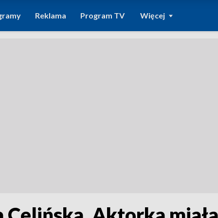
gramy
Reklama
Program TV
Więcej
a Celińska. Aktorka miała