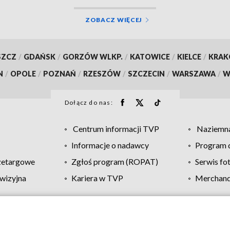
ZOBACZ WIĘCEJ
SZCZ
/
GDAŃSK
/
GORZÓW WLKP.
/
KATOWICE
/
KIELCE
/
KRA
N
/
OPOLE
/
POZNAŃ
/
RZESZÓW
/
SZCZECIN
/
WARSZAWA
/
W
Dołącz do nas:
Centrum informacji TVP
Naziemna
Informacje o nadawcy
Program d
zetargowe
Zgłoś program (ROPAT)
Serwis fo
wizyjna
Kariera w TVP
Merchandi