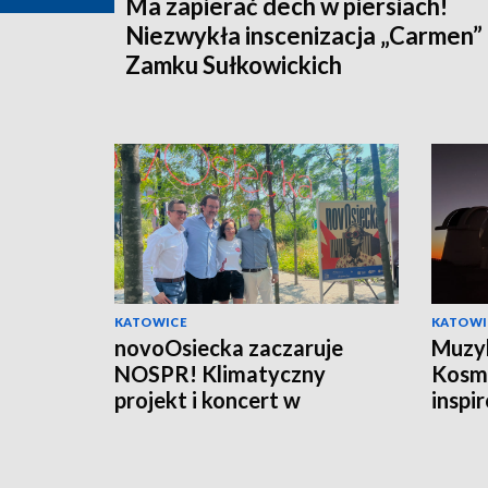
Ma zapierać dech w piersiach!
Niezwykła inscenizacja „Carmen”
Zamku Sułkowickich
KATOWICE
KATOWI
novoOsiecka zaczaruje
Muzyka
NOSPR! Klimatyczny
Kosmi
projekt i koncert w
inspi
Katowicach
Chile