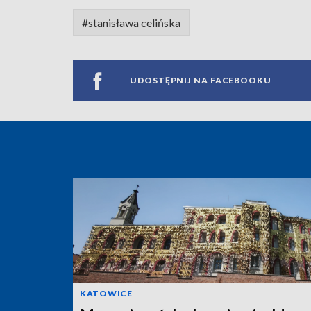
#stanisława celińska
UDOSTĘPNIJ NA FACEBOOKU
KATOWICE