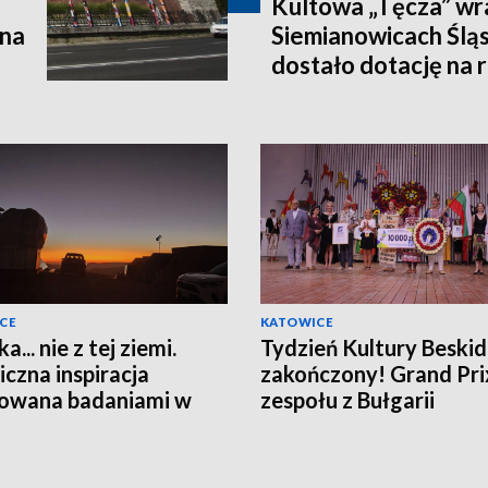
Kultowa „Tęcza” wr
 na
Siemianowicach Śląs
dostało dotację na r
CE
KATOWICE
... nie z tej ziemi.
Tydzień Kultury Beskid
czna inspiracja
zakończony! Grand Pri
rowana badaniami w
zespołu z Bułgarii