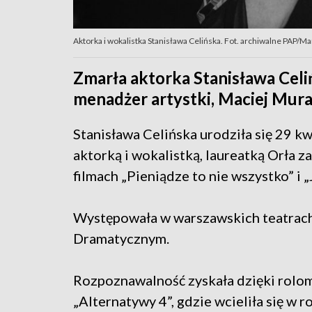
Aktorka i wokalistka Stanisława Celińska. Fot. archiwalne PAP/M
Zmarła aktorka Stanisława Celi
menadżer artystki, Maciej Muras
Stanisława Celińska urodziła się 29 k
aktorką i wokalistką, laureatką Orła 
filmach „Pieniądze to nie wszystko” i „
Występowała w warszawskich teatrach
Dramatycznym.
Rozpoznawalność zyskała dzięki rolom 
„Alternatywy 4”, gdzie wcieliła się w r