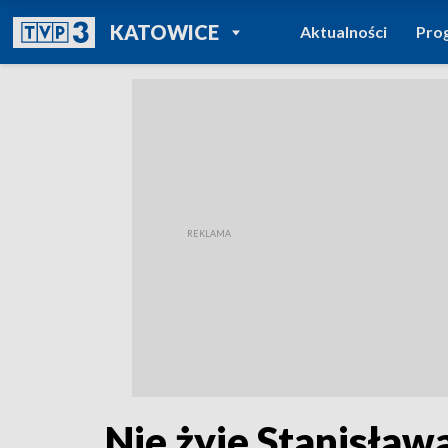
POWRÓT DO
KATOWICE
Aktualności
Pro
TVP REGIONY
Nie żyje Stanisław