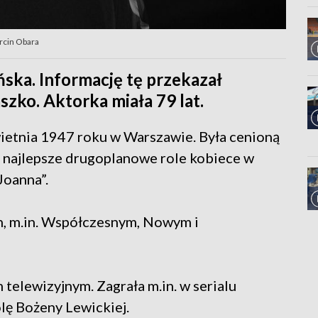
arcin Obara
ńska. Informację tę przekazał
zko. Aktorka miała 79 lat.
wietnia 1947 roku w Warszawie. Była cenioną
za najlepsze drugoplanowe role kobiece w
Joanna”.
, m.in. Współczesnym, Nowym i
telewizyjnym. Zagrała m.in. w serialu
olę Bożeny Lewickiej.