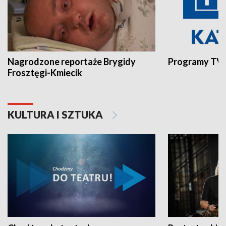
Nagrodzone reportaże Brygidy
Programy TVP
Frosztęgi-Kmiecik
KULTURA I SZTUKA