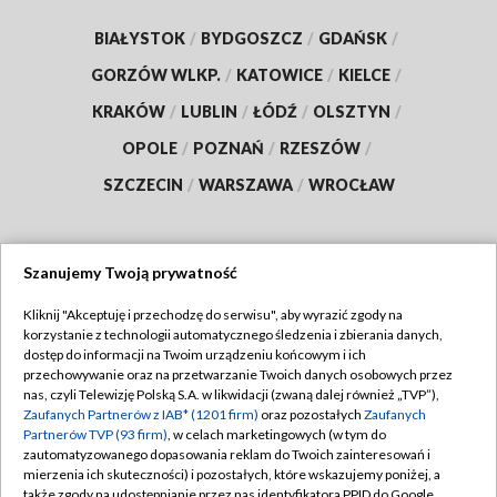
BIAŁYSTOK
/
BYDGOSZCZ
/
GDAŃSK
/
GORZÓW WLKP.
/
KATOWICE
/
KIELCE
/
KRAKÓW
/
LUBLIN
/
ŁÓDŹ
/
OLSZTYN
/
OPOLE
/
POZNAŃ
/
RZESZÓW
/
SZCZECIN
/
WARSZAWA
/
WROCŁAW
Szanujemy Twoją prywatność
Dołącz do nas:
Kliknij "Akceptuję i przechodzę do serwisu", aby wyrazić zgody na
korzystanie z technologii automatycznego śledzenia i zbierania danych,
TVP
dostęp do informacji na Twoim urządzeniu końcowym i ich
Abonament TVP
przechowywanie oraz na przetwarzanie Twoich danych osobowych przez
Regulamin TVP
nas, czyli Telewizję Polską S.A. w likwidacji (zwaną dalej również „TVP”),
Emisja w TVP
Polityka prywatności
Zaufanych Partnerów z IAB* (1201 firm)
oraz pozostałych
Zaufanych
Partnerów TVP (93 firm)
, w celach marketingowych (w tym do
Centrum informacji TVP
Moje zgody
zautomatyzowanego dopasowania reklam do Twoich zainteresowań i
mierzenia ich skuteczności) i pozostałych, które wskazujemy poniżej, a
Naziemna Telewizja Cyfrowa
Pomoc
także zgody na udostępnianie przez nas identyfikatora PPID do Google.