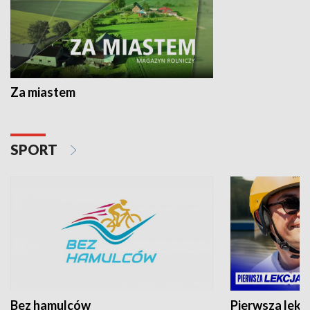
Za miastem
SPORT
Bez hamulców
Pierwsza lekc