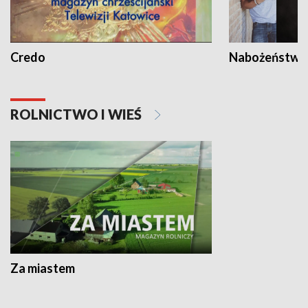
Credo
Nabożeństwa 
ROLNICTWO I WIEŚ
Za miastem