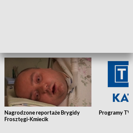
Aktualności sprzed lat
Z historią w tl
INNE
Nagrodzone reportaże Brygidy
Programy TVP
Frosztęgi-Kmiecik