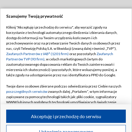
Szanujemy Twoją prywatność
Dołącz do nas:
Kliknij "Akceptuję i przechodzę do serwisu", aby wyrazić zgody na
korzystanie z technologii automatycznego śledzenia i zbierania danych,
TVP
dostęp do informacji na Twoim urządzeniu końcowym i ich
Abonament TVP
przechowywanie oraz na przetwarzanie Twoich danych osobowych przez
Regulamin TVP
nas, czyli Telewizję Polską S.A. w likwidacji (zwaną dalej również „TVP”),
Emisja w TVP
Polityka prywatności
Zaufanych Partnerów z IAB* (1201 firm)
oraz pozostałych
Zaufanych
Partnerów TVP (93 firm)
, w celach marketingowych (w tym do
Centrum informacji TVP
Moje zgody
zautomatyzowanego dopasowania reklam do Twoich zainteresowań i
mierzenia ich skuteczności) i pozostałych, które wskazujemy poniżej, a
Naziemna Telewizja Cyfrowa
Pomoc
także zgody na udostępnianie przez nas identyfikatora PPID do Google.
Sklep TVP
Biuro reklamy
Twoje dane osobowe zbierane podczas odwiedzania przez Ciebie naszych
Rada Programowa
Kontakt
poszczególnych serwisów
zwanych dalej „Portalem”, w tym informacje
zapisywane za pomocą technologii takich jak: pliki cookie, sygnalizatory
System NOS
WWW lub innych podobnych technologii umożliwiających świadczenie
dopasowanych i bezpiecznych usług, personalizację treści oraz reklam,
Informacje o nadawcy
Kanały
udostępnianie funkcji mediów społecznościowych oraz analizowanie
Akceptuję i przechodzę do serwisu
ruchu w Internecie.
Program dla prasy
©2026 Telewizja Polska S.A. w likwidacji
Biuro Reklamy
Twoje dane osobowe zbierane podczas odwiedzania przez Ciebie
Ustawienia zaawansowane