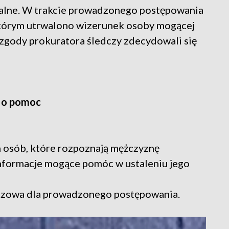
alne. W trakcie prowadzonego postępowania
a którym utrwalono wizerunek osoby mogącej
 zgody prokuratora śledczy zdecydowali się
w o pomoc
h osób, które rozpoznają mężczyznę
informacje mogące pomóc w ustaleniu jego
uczowa dla prowadzonego postępowania.