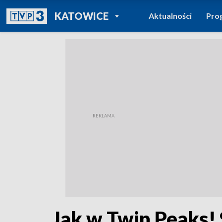
POWRÓT DO
KATOWICE
Aktualności
Pro
TVP REGIONY
Jak w Twin Peaks! 