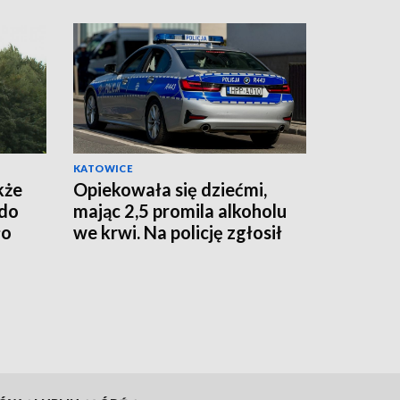
KATOWICE
kże
Opiekowała się dziećmi,
 do
mając 2,5 promila alkoholu
ło
we krwi. Na policję zgłosił
się ojciec