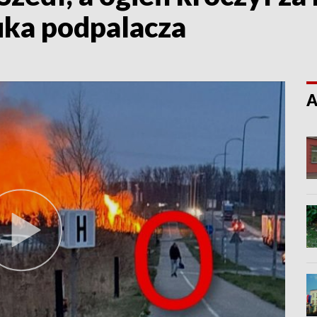
zuka podpalacza
A