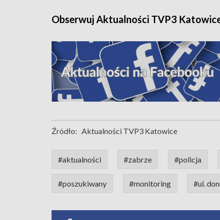
Obserwuj Aktualności TVP3 Katowic
Źródło:
Aktualności TVP3 Katowice
#aktualności
#zabrze
#policja
#poszukiwany
#monitoring
#ul. do