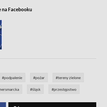
e na Facebooku
#podpalenie
#pożar
#tereny zielone
nnersmarcka
#śląsk
#przestępstwo