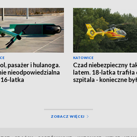
CE
KATOWICE
ol, pasażer i hulanoga.
Czad niebezpieczny ta
nie nieodpowiedzialna
latem. 18-latka trafiła
 16-latka
szpitala - konieczne by
wezwanie LPR
ZOBACZ WIĘCEJ