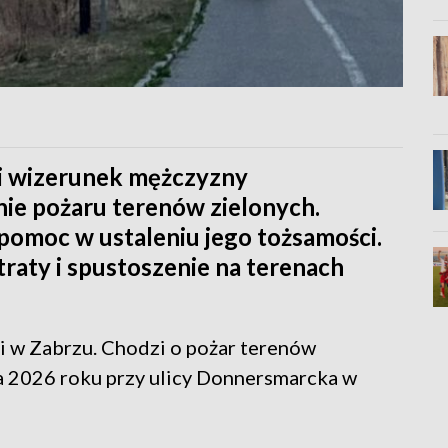
li wizerunek mężczyzny
e pożaru terenów zielonych.
pomoc w ustaleniu jego tożsamości.
raty i spustoszenie na terenach
ji w Zabrzu. Chodzi o pożar terenów
a 2026 roku przy ulicy Donnersmarcka w