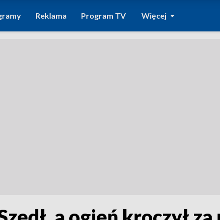
gramy
Reklama
Program TV
Więcej
Szedł, a ogień kroczył z