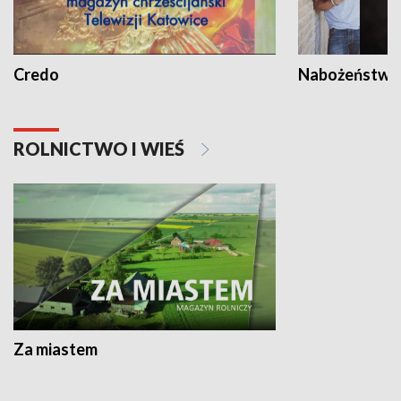
Credo
Nabożeństwa 
ROLNICTWO I WIEŚ
Za miastem