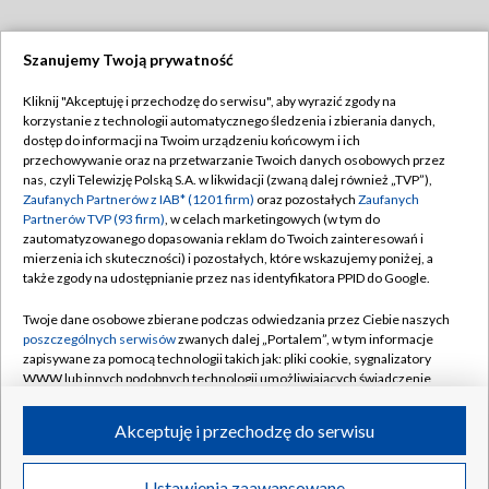
Szanujemy Twoją prywatność
Dołącz do nas:
Kliknij "Akceptuję i przechodzę do serwisu", aby wyrazić zgody na
korzystanie z technologii automatycznego śledzenia i zbierania danych,
TVP
dostęp do informacji na Twoim urządzeniu końcowym i ich
Abonament TVP
przechowywanie oraz na przetwarzanie Twoich danych osobowych przez
Regulamin TVP
nas, czyli Telewizję Polską S.A. w likwidacji (zwaną dalej również „TVP”),
Emisja w TVP
Polityka prywatności
Zaufanych Partnerów z IAB* (1201 firm)
oraz pozostałych
Zaufanych
Partnerów TVP (93 firm)
, w celach marketingowych (w tym do
Centrum informacji TVP
Moje zgody
zautomatyzowanego dopasowania reklam do Twoich zainteresowań i
mierzenia ich skuteczności) i pozostałych, które wskazujemy poniżej, a
Naziemna Telewizja Cyfrowa
Pomoc
także zgody na udostępnianie przez nas identyfikatora PPID do Google.
Sklep TVP
Biuro reklamy
Twoje dane osobowe zbierane podczas odwiedzania przez Ciebie naszych
Rada Programowa
Kontakt
poszczególnych serwisów
zwanych dalej „Portalem”, w tym informacje
zapisywane za pomocą technologii takich jak: pliki cookie, sygnalizatory
System NOS
WWW lub innych podobnych technologii umożliwiających świadczenie
dopasowanych i bezpiecznych usług, personalizację treści oraz reklam,
Informacje o nadawcy
Kanały
udostępnianie funkcji mediów społecznościowych oraz analizowanie
Akceptuję i przechodzę do serwisu
ruchu w Internecie.
Program dla prasy
©2026 Telewizja Polska S.A. w likwidacji
Biuro Reklamy
Twoje dane osobowe zbierane podczas odwiedzania przez Ciebie
Ustawienia zaawansowane