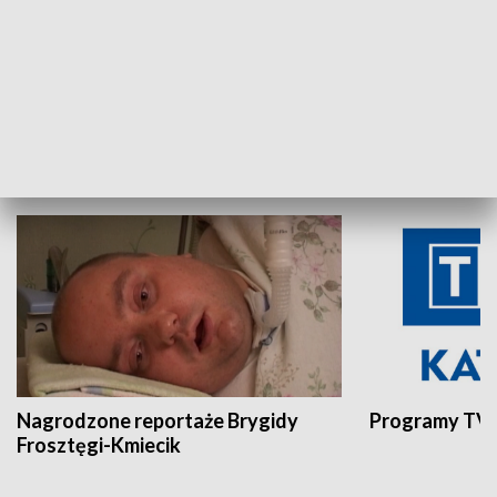
Aktualności sprzed lat
Z historią w tl
INNE
Nagrodzone reportaże Brygidy
Programy TVP
Frosztęgi-Kmiecik