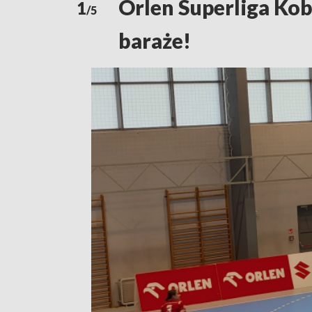
Orlen Superliga Kob
1
/5
baraże!