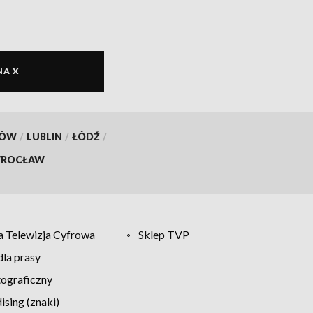
NA X
KÓW
/
LUBLIN
/
ŁÓDŹ
/
ROCŁAW
 Telewizja Cyfrowa
Sklep TVP
la prasy
tograficzny
sing (znaki)