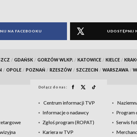
NIJ NA FACEBOOKU
UDOSTĘPNIJ 
SZCZ
/
GDAŃSK
/
GORZÓW WLKP.
/
KATOWICE
/
KIELCE
/
KRA
N
/
OPOLE
/
POZNAŃ
/
RZESZÓW
/
SZCZECIN
/
WARSZAWA
/
W
Dołącz do nas:
Centrum informacji TVP
Naziemna
Informacje o nadawcy
Program d
zetargowe
Zgłoś program (ROPAT)
Serwis fo
wizyjna
Kariera w TVP
Merchandi