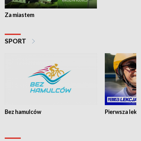
Za miastem
SPORT
Bez hamulców
Pierwsza lekc