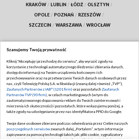
KRAKÓW
/
LUBLIN
/
ŁÓDŹ
/
OLSZTYN
/
OPOLE
/
POZNAŃ
/
RZESZÓW
/
SZCZECIN
/
WARSZAWA
/
WROCŁAW
Szanujemy Twoją prywatność
Dołącz do nas:
Kliknij "Akceptuję i przechodzę do serwisu", aby wyrazić zgody na
korzystanie z technologii automatycznego śledzenia i zbierania danych,
TVP
dostęp do informacji na Twoim urządzeniu końcowym i ich
Abonament TVP
przechowywanie oraz na przetwarzanie Twoich danych osobowych przez
Regulamin TVP
nas, czyli Telewizję Polską S.A. w likwidacji (zwaną dalej również „TVP”),
Emisja w TVP
Polityka prywatności
Zaufanych Partnerów z IAB* (1201 firm)
oraz pozostałych
Zaufanych
Partnerów TVP (93 firm)
, w celach marketingowych (w tym do
Centrum informacji TVP
Moje zgody
zautomatyzowanego dopasowania reklam do Twoich zainteresowań i
mierzenia ich skuteczności) i pozostałych, które wskazujemy poniżej, a
Naziemna Telewizja Cyfrowa
Pomoc
także zgody na udostępnianie przez nas identyfikatora PPID do Google.
Sklep TVP
Biuro reklamy
Twoje dane osobowe zbierane podczas odwiedzania przez Ciebie naszych
Rada Programowa
Kontakt
poszczególnych serwisów
zwanych dalej „Portalem”, w tym informacje
zapisywane za pomocą technologii takich jak: pliki cookie, sygnalizatory
System NOS