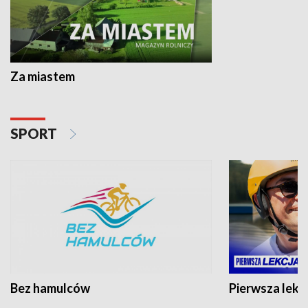
Za miastem
SPORT
Bez hamulców
Pierwsza lekc