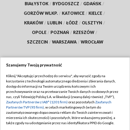
BIAŁYSTOK
/
BYDGOSZCZ
/
GDAŃSK
/
GORZÓW WLKP.
/
KATOWICE
/
KIELCE
/
KRAKÓW
/
LUBLIN
/
ŁÓDŹ
/
OLSZTYN
/
OPOLE
/
POZNAŃ
/
RZESZÓW
/
SZCZECIN
/
WARSZAWA
/
WROCŁAW
Szanujemy Twoją prywatność
Dołącz do nas:
Kliknij "Akceptuję i przechodzę do serwisu", aby wyrazić zgody na
korzystanie z technologii automatycznego śledzenia i zbierania danych,
TVP
dostęp do informacji na Twoim urządzeniu końcowym i ich
Abonament TVP
przechowywanie oraz na przetwarzanie Twoich danych osobowych przez
Regulamin TVP
nas, czyli Telewizję Polską S.A. w likwidacji (zwaną dalej również „TVP”),
Emisja w TVP
Polityka prywatności
Zaufanych Partnerów z IAB* (1201 firm)
oraz pozostałych
Zaufanych
Partnerów TVP (93 firm)
, w celach marketingowych (w tym do
Centrum informacji TVP
Moje zgody
zautomatyzowanego dopasowania reklam do Twoich zainteresowań i
mierzenia ich skuteczności) i pozostałych, które wskazujemy poniżej, a
Naziemna Telewizja Cyfrowa
Pomoc
także zgody na udostępnianie przez nas identyfikatora PPID do Google.
Sklep TVP