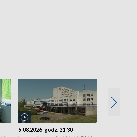
5.08.2026, godz. 21.30
5.08.2026, g