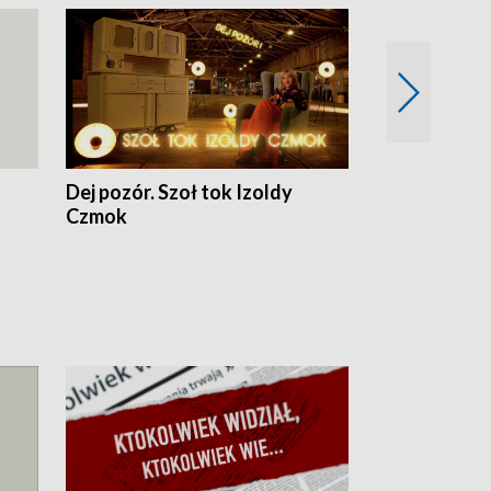
Dej pozór. Szoł tok Izoldy
Dzień z blisk
Czmok