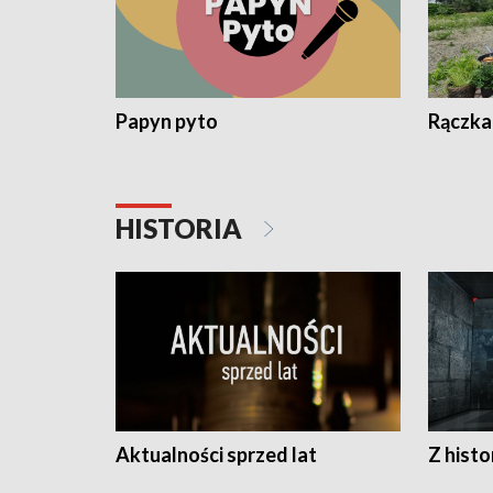
Papyn pyto
Rączka
HISTORIA
Aktualności sprzed lat
Z histo