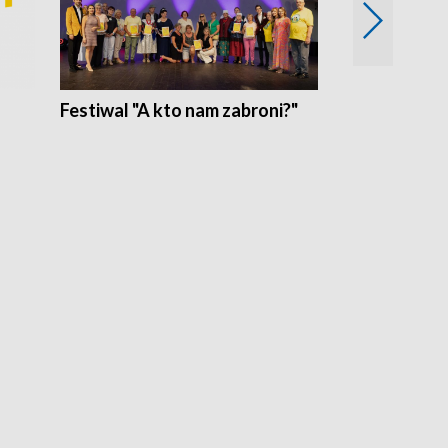
Festiwal "A kto nam zabroni?"
Mikrokosmo