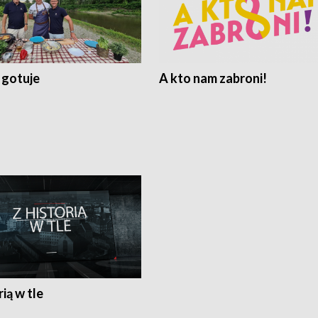
 gotuje
A kto nam zabroni!
rią w tle