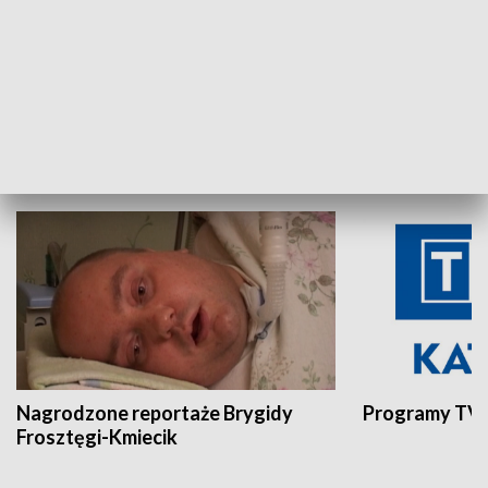
Aktualności sprzed lat
Z historią w tl
INNE
Nagrodzone reportaże Brygidy
Programy TVP
Frosztęgi-Kmiecik