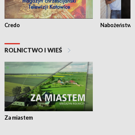
Credo
Nabożeństwa 
ROLNICTWO I WIEŚ
Za miastem