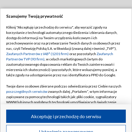
Szanujemy Twoją prywatność
Dołącz do nas:
Kliknij "Akceptuję i przechodzę do serwisu", aby wyrazić zgody na
korzystanie z technologii automatycznego śledzenia i zbierania danych,
TVP
dostęp do informacji na Twoim urządzeniu końcowym i ich
Abonament TVP
przechowywanie oraz na przetwarzanie Twoich danych osobowych przez
Regulamin TVP
nas, czyli Telewizję Polską S.A. w likwidacji (zwaną dalej również „TVP”),
Emisja w TVP
Polityka prywatności
Zaufanych Partnerów z IAB* (1201 firm)
oraz pozostałych
Zaufanych
Partnerów TVP (93 firm)
, w celach marketingowych (w tym do
Centrum informacji TVP
Moje zgody
zautomatyzowanego dopasowania reklam do Twoich zainteresowań i
mierzenia ich skuteczności) i pozostałych, które wskazujemy poniżej, a
Naziemna Telewizja Cyfrowa
Pomoc
także zgody na udostępnianie przez nas identyfikatora PPID do Google.
Sklep TVP
Biuro reklamy
Twoje dane osobowe zbierane podczas odwiedzania przez Ciebie naszych
Rada Programowa
Kontakt
poszczególnych serwisów
zwanych dalej „Portalem”, w tym informacje
zapisywane za pomocą technologii takich jak: pliki cookie, sygnalizatory
System NOS
WWW lub innych podobnych technologii umożliwiających świadczenie
dopasowanych i bezpiecznych usług, personalizację treści oraz reklam,
Informacje o nadawcy
Kanały
udostępnianie funkcji mediów społecznościowych oraz analizowanie
Akceptuję i przechodzę do serwisu
ruchu w Internecie.
Program dla prasy
©2026 Telewizja Polska S.A. w likwidacji
Biuro Reklamy
Twoje dane osobowe zbierane podczas odwiedzania przez Ciebie
Ustawienia zaawansowane