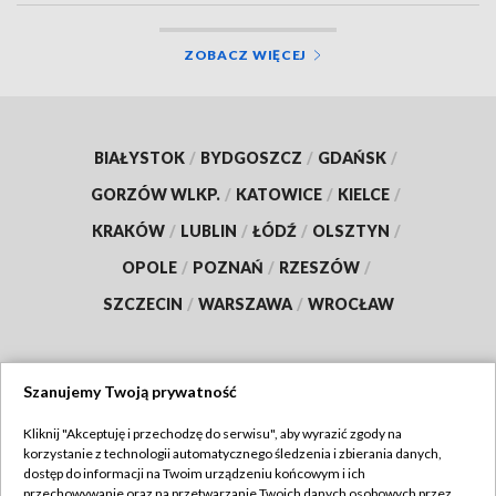
ZOBACZ WIĘCEJ
BIAŁYSTOK
/
BYDGOSZCZ
/
GDAŃSK
/
GORZÓW WLKP.
/
KATOWICE
/
KIELCE
/
KRAKÓW
/
LUBLIN
/
ŁÓDŹ
/
OLSZTYN
/
OPOLE
/
POZNAŃ
/
RZESZÓW
/
SZCZECIN
/
WARSZAWA
/
WROCŁAW
Szanujemy Twoją prywatność
Dołącz do nas:
Kliknij "Akceptuję i przechodzę do serwisu", aby wyrazić zgody na
korzystanie z technologii automatycznego śledzenia i zbierania danych,
TVP
dostęp do informacji na Twoim urządzeniu końcowym i ich
Abonament TVP
przechowywanie oraz na przetwarzanie Twoich danych osobowych przez