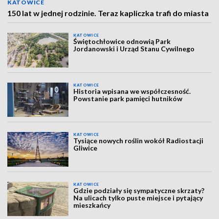
KATOWICE
150 lat w jednej rodzinie. Teraz kapliczka trafi do miasta
KATOWICE
Świętochłowice odnowią Park
Jordanowski i Urząd Stanu Cywilnego
KATOWICE
Historia wpisana we współczesność.
Powstanie park pamięci hutników
KATOWICE
Tysiące nowych roślin wokół Radiostacji
Gliwice
KATOWICE
Gdzie podziały się sympatyczne skrzaty?
Na ulicach tylko puste miejsce i pytający
mieszkańcy