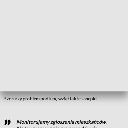
gniazdo, zostały usunięte.
Od 6 maja trwa akcja deratyzacyjna.
Zostały wyłożone karmiki deratyzacyjne z
trucizną. Konar został usunięty
prawdopodobnie w dniu dzisiejszym.
Teren zostanie przywrócony do stanu
pierwotnego i zabezpieczony
- zapewnia Stefania Król, Miejskie
Przedsiębiorstwo Gospodarki Mieszkaniowej w
Rudzie Śląskiej.
Szczurzy problem pod lupę wziął także sanepid.
Monitorujemy zgłoszenia mieszkańców.