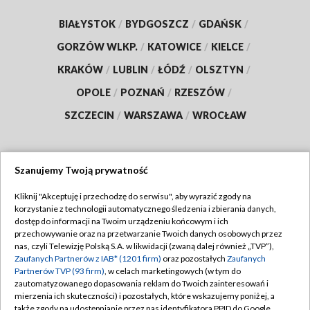
BIAŁYSTOK
/
BYDGOSZCZ
/
GDAŃSK
/
GORZÓW WLKP.
/
KATOWICE
/
KIELCE
/
KRAKÓW
/
LUBLIN
/
ŁÓDŹ
/
OLSZTYN
/
OPOLE
/
POZNAŃ
/
RZESZÓW
/
SZCZECIN
/
WARSZAWA
/
WROCŁAW
Szanujemy Twoją prywatność
Dołącz do nas:
Kliknij "Akceptuję i przechodzę do serwisu", aby wyrazić zgody na
korzystanie z technologii automatycznego śledzenia i zbierania danych,
TVP
dostęp do informacji na Twoim urządzeniu końcowym i ich
Abonament TVP
przechowywanie oraz na przetwarzanie Twoich danych osobowych przez
Regulamin TVP
nas, czyli Telewizję Polską S.A. w likwidacji (zwaną dalej również „TVP”),
Emisja w TVP
Polityka prywatności
Zaufanych Partnerów z IAB* (1201 firm)
oraz pozostałych
Zaufanych
Partnerów TVP (93 firm)
, w celach marketingowych (w tym do
Centrum informacji TVP
Moje zgody
zautomatyzowanego dopasowania reklam do Twoich zainteresowań i
mierzenia ich skuteczności) i pozostałych, które wskazujemy poniżej, a
Naziemna Telewizja Cyfrowa
Pomoc
także zgody na udostępnianie przez nas identyfikatora PPID do Google.