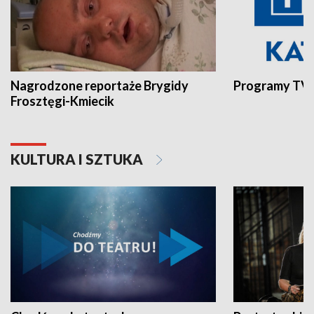
Nagrodzone reportaże Brygidy
Programy TVP
Frosztęgi-Kmiecik
KULTURA I SZTUKA