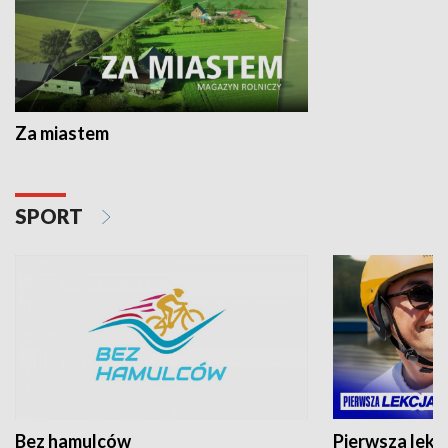
Za miastem
SPORT
Bez hamulców
Pierwsza lekc