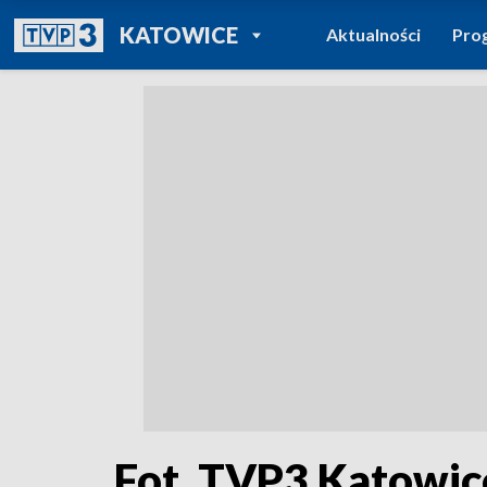
POWRÓT DO
KATOWICE
Aktualności
Pro
TVP REGIONY
Fot. TVP3 Katowic