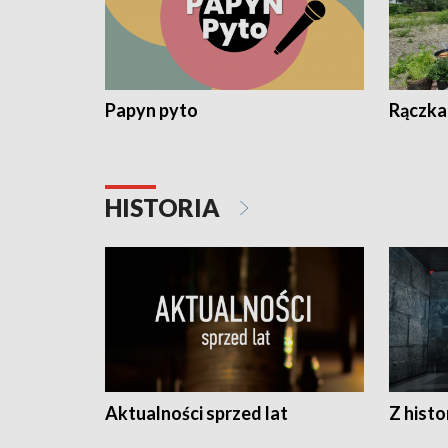
Papyn pyto
Rączka
HISTORIA
Aktualności sprzed lat
Z histo