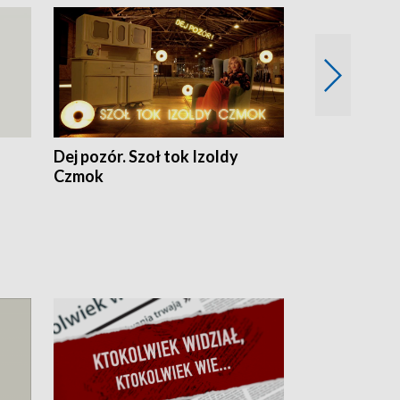
Dej pozór. Szoł tok Izoldy
Dzień z blisk
Czmok