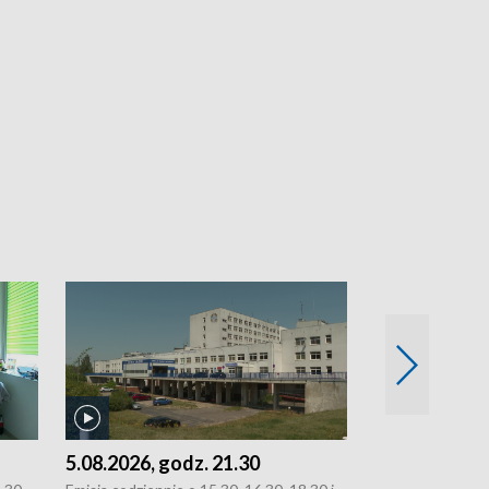
5.08.2026, godz. 21.30
5.08.2026, g