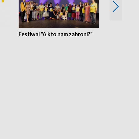
Festiwal "A kto nam zabroni?"
Mikrokosmo