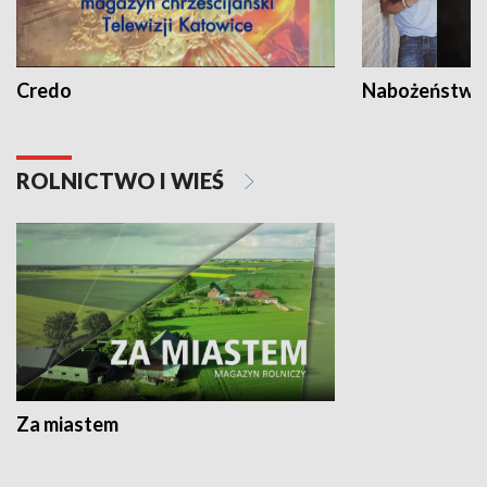
Credo
Nabożeństwa 
ROLNICTWO I WIEŚ
Za miastem