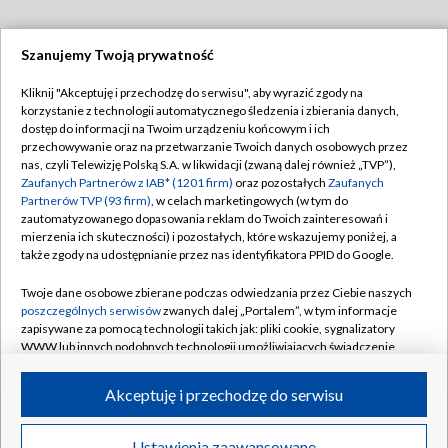
Szanujemy Twoją prywatność
Dołącz do nas:
Kliknij "Akceptuję i przechodzę do serwisu", aby wyrazić zgody na
korzystanie z technologii automatycznego śledzenia i zbierania danych,
TVP
dostęp do informacji na Twoim urządzeniu końcowym i ich
Abonament TVP
przechowywanie oraz na przetwarzanie Twoich danych osobowych przez
Regulamin TVP
nas, czyli Telewizję Polską S.A. w likwidacji (zwaną dalej również „TVP”),
Emisja w TVP
Polityka prywatności
Zaufanych Partnerów z IAB* (1201 firm)
oraz pozostałych
Zaufanych
Partnerów TVP (93 firm)
, w celach marketingowych (w tym do
Centrum informacji TVP
Moje zgody
zautomatyzowanego dopasowania reklam do Twoich zainteresowań i
mierzenia ich skuteczności) i pozostałych, które wskazujemy poniżej, a
Naziemna Telewizja Cyfrowa
Pomoc
także zgody na udostępnianie przez nas identyfikatora PPID do Google.
Sklep TVP
Biuro reklamy
Twoje dane osobowe zbierane podczas odwiedzania przez Ciebie naszych
Rada Programowa
Kontakt
poszczególnych serwisów
zwanych dalej „Portalem”, w tym informacje
zapisywane za pomocą technologii takich jak: pliki cookie, sygnalizatory
System NOS
WWW lub innych podobnych technologii umożliwiających świadczenie
dopasowanych i bezpiecznych usług, personalizację treści oraz reklam,
Informacje o nadawcy
Kanały
udostępnianie funkcji mediów społecznościowych oraz analizowanie
Akceptuję i przechodzę do serwisu
ruchu w Internecie.
Program dla prasy
©2026 Telewizja Polska S.A. w likwidacji
Biuro Reklamy
Twoje dane osobowe zbierane podczas odwiedzania przez Ciebie
Ustawienia zaawansowane