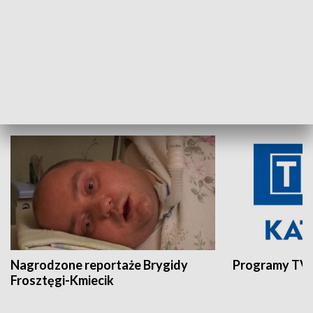
Aktualności sprzed lat
Z historią w tl
INNE
Nagrodzone reportaże Brygidy
Programy TVP
Frosztęgi-Kmiecik