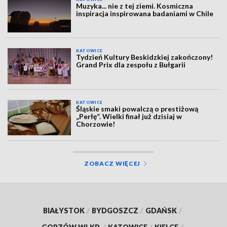
Muzyka... nie z tej ziemi. Kosmiczna
inspiracja inspirowana badaniami w Chile
KATOWICE
Tydzień Kultury Beskidzkiej zakończony!
Grand Prix dla zespołu z Bułgarii
KATOWICE
Śląskie smaki powalczą o prestiżową
„Perłę”. Wielki finał już dzisiaj w
Chorzowie!
ZOBACZ WIĘCEJ
BIAŁYSTOK
/
BYDGOSZCZ
/
GDAŃSK
/