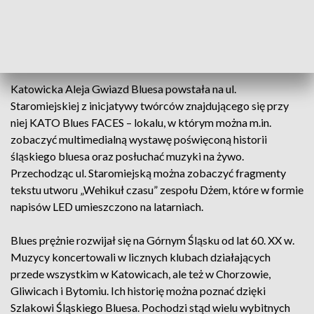
Dotychczas w Alei Gwiazd Bluesa wyróżniono: Janka „Kyksa”
Skrzeka (brata Józefa), zespół Krzak, Irka Dudka, zespół
Dżem i Leszka Windera.
Katowicka Aleja Gwiazd Bluesa powstała na ul.
Staromiejskiej z inicjatywy twórców znajdującego się przy
niej KATO Blues FACES – lokalu, w którym można m.in.
zobaczyć multimedialną wystawę poświęconą historii
śląskiego bluesa oraz posłuchać muzyki na żywo.
Przechodząc ul. Staromiejską można zobaczyć fragmenty
tekstu utworu „Wehikuł czasu” zespołu Dżem, które w formie
napisów LED umieszczono na latarniach.
Blues prężnie rozwijał się na Górnym Śląsku od lat 60. XX w.
Muzycy koncertowali w licznych klubach działających
przede wszystkim w Katowicach, ale też w Chorzowie,
Gliwicach i Bytomiu. Ich historię można poznać dzięki
Szlakowi Śląskiego Bluesa. Pochodzi stąd wielu wybitnych