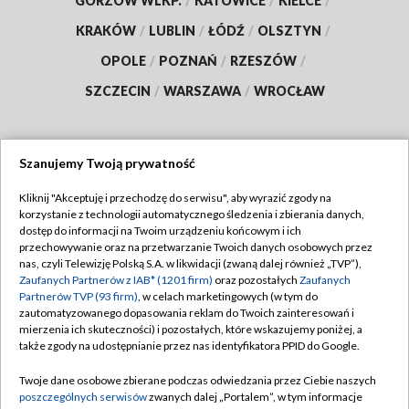
GORZÓW WLKP.
/
KATOWICE
/
KIELCE
/
KRAKÓW
/
LUBLIN
/
ŁÓDŹ
/
OLSZTYN
/
OPOLE
/
POZNAŃ
/
RZESZÓW
/
SZCZECIN
/
WARSZAWA
/
WROCŁAW
Szanujemy Twoją prywatność
Dołącz do nas:
Kliknij "Akceptuję i przechodzę do serwisu", aby wyrazić zgody na
korzystanie z technologii automatycznego śledzenia i zbierania danych,
TVP
dostęp do informacji na Twoim urządzeniu końcowym i ich
Abonament TVP
przechowywanie oraz na przetwarzanie Twoich danych osobowych przez
Regulamin TVP
nas, czyli Telewizję Polską S.A. w likwidacji (zwaną dalej również „TVP”),
Emisja w TVP
Zaufanych Partnerów z IAB* (1201 firm)
oraz pozostałych
Zaufanych
Polityka prywatności
Partnerów TVP (93 firm)
, w celach marketingowych (w tym do
Centrum informacji TVP
Moje zgody
zautomatyzowanego dopasowania reklam do Twoich zainteresowań i
mierzenia ich skuteczności) i pozostałych, które wskazujemy poniżej, a
Naziemna Telewizja Cyfrowa
Pomoc
także zgody na udostępnianie przez nas identyfikatora PPID do Google.
Sklep TVP
Biuro reklamy
Twoje dane osobowe zbierane podczas odwiedzania przez Ciebie naszych
Rada Programowa
poszczególnych serwisów
zwanych dalej „Portalem”, w tym informacje
Kontakt