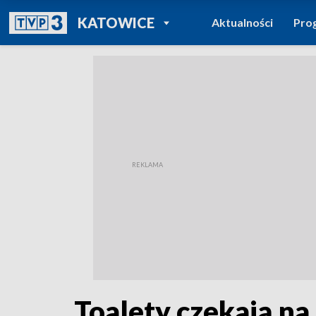
POWRÓT DO
KATOWICE
Aktualności
Pro
TVP REGIONY
Toalety czekają n