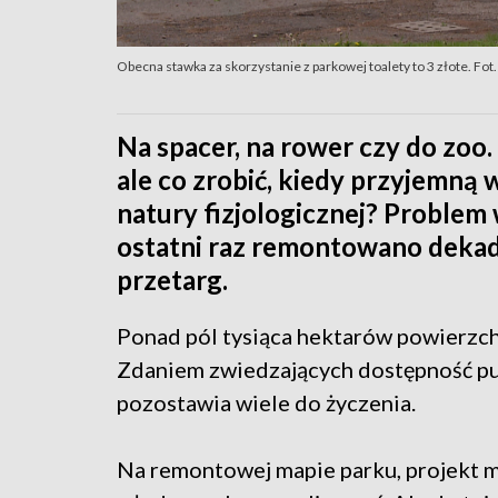
Obecna stawka za skorzystanie z parkowej toalety to 3 złote. Fo
Na spacer, na rower czy do zoo.
ale co zrobić, kiedy przyjemną
natury fizjologicznej? Problem
ostatni raz remontowano dekad
przetarg.
Ponad pól tysiąca hektarów powierzchn
Zdaniem zwiedzających dostępność pu
pozostawia wiele do życzenia.
Na remontowej mapie parku, projekt mo