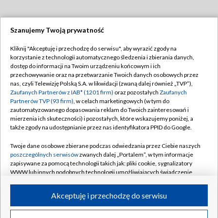
Szanujemy Twoją prywatność
Dołącz do nas:
Kliknij "Akceptuję i przechodzę do serwisu", aby wyrazić zgody na
korzystanie z technologii automatycznego śledzenia i zbierania danych,
TVP
dostęp do informacji na Twoim urządzeniu końcowym i ich
Abonament TVP
przechowywanie oraz na przetwarzanie Twoich danych osobowych przez
Regulamin TVP
nas, czyli Telewizję Polską S.A. w likwidacji (zwaną dalej również „TVP”),
Emisja w TVP
Zaufanych Partnerów z IAB* (1201 firm)
oraz pozostałych
Zaufanych
Polityka prywatności
Partnerów TVP (93 firm)
, w celach marketingowych (w tym do
Centrum informacji TVP
Moje zgody
zautomatyzowanego dopasowania reklam do Twoich zainteresowań i
mierzenia ich skuteczności) i pozostałych, które wskazujemy poniżej, a
Naziemna Telewizja Cyfrowa
Pomoc
także zgody na udostępnianie przez nas identyfikatora PPID do Google.
Sklep TVP
Biuro reklamy
Twoje dane osobowe zbierane podczas odwiedzania przez Ciebie naszych
Rada Programowa
poszczególnych serwisów
zwanych dalej „Portalem”, w tym informacje
Kontakt
zapisywane za pomocą technologii takich jak: pliki cookie, sygnalizatory
System NOS
WWW lub innych podobnych technologii umożliwiających świadczenie
dopasowanych i bezpiecznych usług, personalizację treści oraz reklam,
Informacje o nadawcy
Kanały
udostępnianie funkcji mediów społecznościowych oraz analizowanie
Akceptuję i przechodzę do serwisu
ruchu w Internecie.
Program dla prasy
©2026 Telewizja Polska S.A. w likwidacji
Biuro Reklamy
Twoje dane osobowe zbierane podczas odwiedzania przez Ciebie