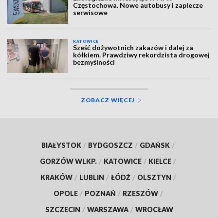
Częstochowa. Nowe autobusy i zaplecze
serwisowe
KATOWICE
Sześć dożywotnich zakazów i dalej za
kółkiem. Prawdziwy rekordzista drogowej
bezmyślności
ZOBACZ WIĘCEJ
BIAŁYSTOK
/
BYDGOSZCZ
/
GDAŃSK
/
GORZÓW WLKP.
/
KATOWICE
/
KIELCE
/
KRAKÓW
/
LUBLIN
/
ŁÓDŹ
/
OLSZTYN
/
OPOLE
/
POZNAŃ
/
RZESZÓW
/
SZCZECIN
/
WARSZAWA
/
WROCŁAW