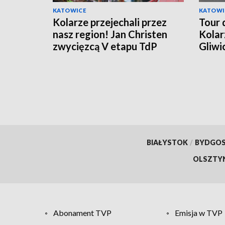
KATOWICE
KATOWI
Kolarze przejechali przez
Tour 
nasz region! Jan Christen
Kolar
zwycięzcą V etapu TdP
Gliwi
na Ko
BIAŁYSTOK
/
BYDGO
OLSZTY
Abonament TVP
Emisja w TVP