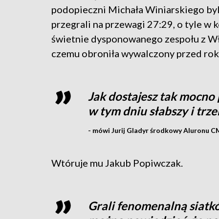
podopieczni Michała Winiarskiego byli
przegrali na przewagi 27:29, o tyle w k
świetnie dysponowanego zespołu z Wło
czemu obroniła wywalczony przed roki
Jak dostajesz tak mocno p
w tym dniu słabszy i trz
- mówi Jurij Gladyr środkowy Aluronu C
Wtóruje mu Jakub Popiwczak.
Grali fenomenalną siatkó