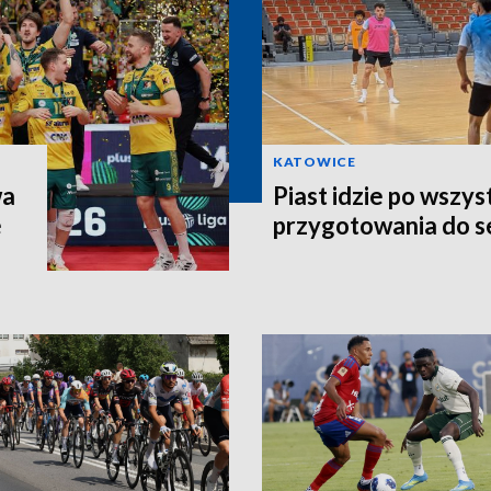
KATOWICE
wa
Piast idzie po wszys
e
przygotowania do 