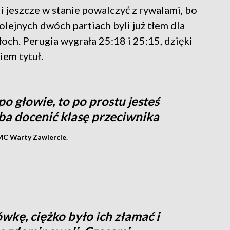
 jeszcze w stanie powalczyć z rywalami, bo
olejnych dwóch partiach byli już tłem dla
ch. Perugia wygrała 25:18 i 25:15, dzięki
em tytuł.
o głowie, to po prostu jesteś
eba docenić klasę przeciwnika
MC Warty Zawiercie.
wkę, ciężko było ich złamać i