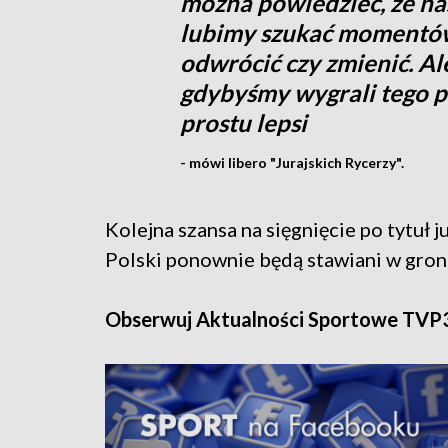
można powiedzieć, że na
lubimy szukać momentów,
odwrócić czy zmienić. Ale
gdybyśmy wygrali tego pi
prostu lepsi
- mówi libero "Jurajskich Rycerzy".
Kolejna szansa na sięgnięcie po tytuł j
Polski ponownie będą stawiani w gro
Obserwuj Aktualności Sportowe TVP