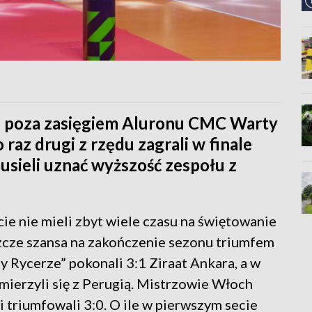
le poza zasięgiem Aluronu CMC Warty
 raz drugi z rzędu zagrali w finale
usieli uznać wyższość zespołu z
e nie mieli zbyt wiele czasu na świętowanie
szcze szansa na zakończenie sezonu triumfem
y Rycerze” pokonali 3:1 Ziraat Ankara, a w
zmierzyli się z Perugią. Mistrzowie Włoch
i triumfowali 3:0. O ile w pierwszym secie