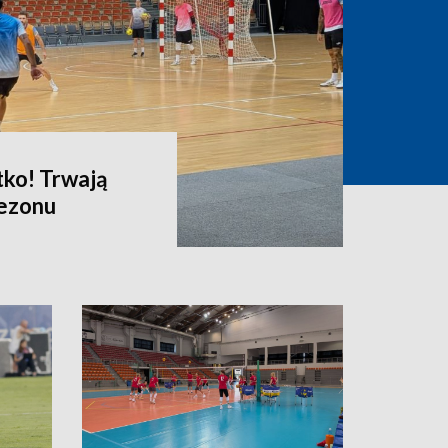
tko! Trwają
sezonu