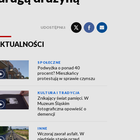
UDOSTĘPNIJ:
KTUALNOŚCI
SPOŁECZNE
Podwyżka o ponad 40
procent? Mieszkańcy
protestują w sprawie czynszu
KULTURA I TRADYCJA
Znikający świat pamięci. W
Muzeum Śląskim
fotograficzna opowieść o
demencji
INNE
Wczoraj zaorał asfalt. W
niedzielę stanie przed