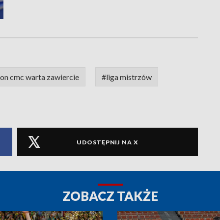
ron cmc warta zawiercie
#liga mistrzów
UDOSTĘPNIJ NA X
ZOBACZ TAKŻE