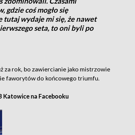
s zdominowali. Czasami
 gdzie coś mogło się
 tutaj wydaje mi się, że nawet
erwszego seta, to oni byli po
uż za rok, bo zawiercianie jako mistrzowie
nie faworytów do końcowego triumfu.
3 Katowice na Facebooku