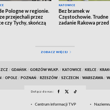
CE
KATOWICE
de Pologne w regionie.
Bez bramek w
ze przejechali przez
Częstochowie. Trudne
ce czy Tychy, skończą
zadanie Rakowa przed
cierzu
rewanżem
ZOBACZ WIĘCEJ
SZCZ
/
GDAŃSK
/
GORZÓW WLKP.
/
KATOWICE
/
KIELCE
/
KRA
N
/
OPOLE
/
POZNAŃ
/
RZESZÓW
/
SZCZECIN
/
WARSZAWA
/
W
Dołącz do nas:
Centrum informacji TVP
Naziemna