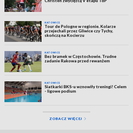
Christen zwycięzcą V etapu TdP
KATOWICE
Tour de Pologne w regionie. Kolarze
przejechali przez Gliwice czy Tychy,
skończą na Kocierzu
KATOWICE
Bez bramek w Częstochowie. Trudne
zadanie Rakowa przed rewanżem
KATOWICE
Siatkarki BKS-u wznowiły treningi! Celem
- ligowe podium
ZOBACZ WIĘCEJ