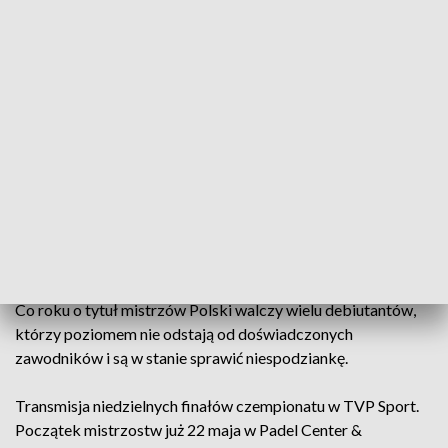
Już w najbliższy weekend w Katowicach odbędą się
międzynarodowe mistrzostwa Polskiego związku Padla. Na
korcie zobaczymy aż 107 par w trzech kategoriach: kobiet,
open i 45+.
Po raz pierwszy mistrzostwa Polski rozgrywane będą poza
Warszawą. Organizatorów tym bardziej cieszy fakt, że to
Katowice będą areną zmagań najlepszego polskiego padla.
Co roku o tytuł mistrzów Polski walczy wielu debiutantów,
którzy poziomem nie odstają od doświadczonych
zawodników i są w stanie sprawić niespodziankę.
Transmisja niedzielnych finałów czempionatu w TVP Sport.
Początek mistrzostw już 22 maja w Padel Center &