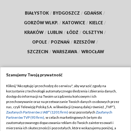
BIAŁYSTOK
/
BYDGOSZCZ
/
GDAŃSK
/
GORZÓW WLKP.
/
KATOWICE
/
KIELCE
/
KRAKÓW
/
LUBLIN
/
ŁÓDŹ
/
OLSZTYN
/
OPOLE
/
POZNAŃ
/
RZESZÓW
/
SZCZECIN
/
WARSZAWA
/
WROCŁAW
Szanujemy Twoją prywatność
Dołącz do nas:
Kliknij "Akceptuję i przechodzę do serwisu", aby wyrazić zgody na
korzystanie z technologii automatycznego śledzenia i zbierania danych,
TVP
dostęp do informacji na Twoim urządzeniu końcowym i ich
Abonament TVP
przechowywanie oraz na przetwarzanie Twoich danych osobowych przez
Regulamin TVP
nas, czyli Telewizję Polską S.A. w likwidacji (zwaną dalej również „TVP”),
Emisja w TVP
Zaufanych Partnerów z IAB* (1201 firm)
oraz pozostałych
Zaufanych
Polityka prywatności
Partnerów TVP (93 firm)
, w celach marketingowych (w tym do
Centrum informacji TVP
Moje zgody
zautomatyzowanego dopasowania reklam do Twoich zainteresowań i
mierzenia ich skuteczności) i pozostałych, które wskazujemy poniżej, a
Naziemna Telewizja Cyfrowa