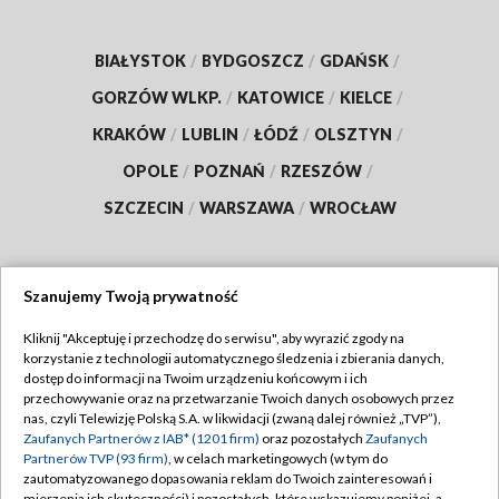
BIAŁYSTOK
/
BYDGOSZCZ
/
GDAŃSK
/
GORZÓW WLKP.
/
KATOWICE
/
KIELCE
/
KRAKÓW
/
LUBLIN
/
ŁÓDŹ
/
OLSZTYN
/
OPOLE
/
POZNAŃ
/
RZESZÓW
/
SZCZECIN
/
WARSZAWA
/
WROCŁAW
Szanujemy Twoją prywatność
Dołącz do nas:
Kliknij "Akceptuję i przechodzę do serwisu", aby wyrazić zgody na
korzystanie z technologii automatycznego śledzenia i zbierania danych,
TVP
dostęp do informacji na Twoim urządzeniu końcowym i ich
Abonament TVP
przechowywanie oraz na przetwarzanie Twoich danych osobowych przez
Regulamin TVP
nas, czyli Telewizję Polską S.A. w likwidacji (zwaną dalej również „TVP”),
Emisja w TVP
Polityka prywatności
Zaufanych Partnerów z IAB* (1201 firm)
oraz pozostałych
Zaufanych
Partnerów TVP (93 firm)
, w celach marketingowych (w tym do
Centrum informacji TVP
Moje zgody
zautomatyzowanego dopasowania reklam do Twoich zainteresowań i
mierzenia ich skuteczności) i pozostałych, które wskazujemy poniżej, a