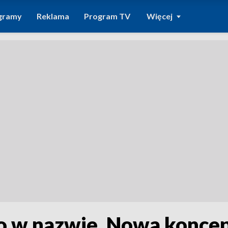
gramy
Reklama
Program TV
Więcej
o w nazwie. Nowa koncep