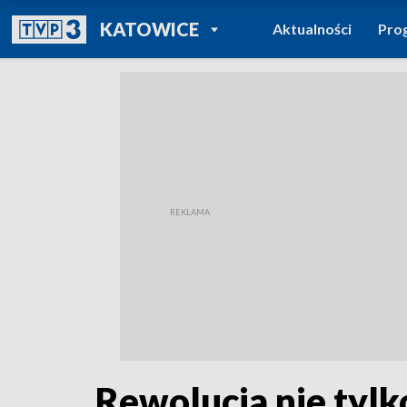
POWRÓT DO
KATOWICE
Aktualności
Pro
TVP REGIONY
Rewolucja nie tylk