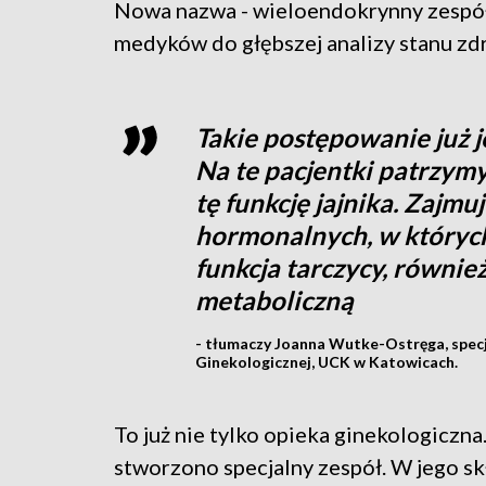
Nowa nazwa - wieloendokrynny zespół
medyków do głębszej analizy stanu zd
Takie postępowanie już j
Na te pacjentki patrzymy
tę funkcję jajnika. Zajm
hormonalnych, w któryc
funkcja tarczycy, równie
metaboliczną
- tłumaczy Joanna Wutke-Ostręga, specj
Ginekologicznej, UCK w Katowicach.
To już nie tylko opieka ginekologicz
stworzono specjalny zespół. W jego skł