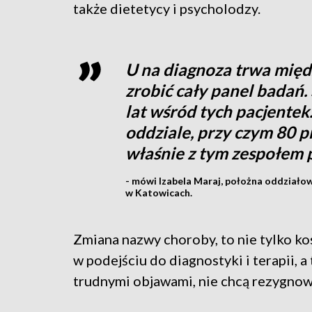
także dietetycy i psycholodzy.
U na diagnoza trwa międz
zrobić cały panel badań.
lat wśród tych pacjente
oddziale, przy czym 80 p
właśnie z tym zespołem 
- mówi Izabela Maraj, położna oddziało
w Katowicach.
Zmiana nazwy choroby, to nie tylko k
w podejściu do diagnostyki i terapii, a
trudnymi objawami, nie chcą rezygnow