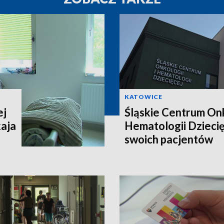
KATOWICE
ej
Śląskie Centrum Onk
aja
Hematologii Dziecię
swoich pacjentów