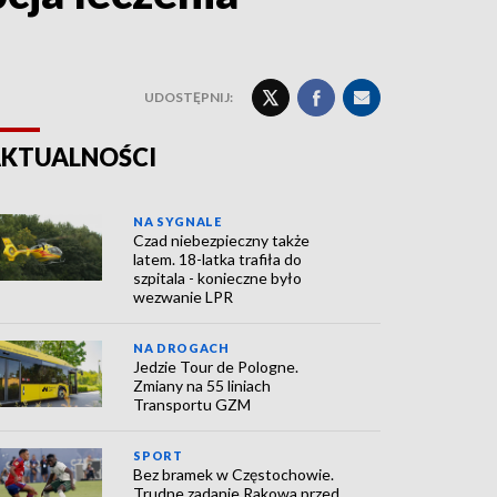
UDOSTĘPNIJ:
KTUALNOŚCI
NA SYGNALE
Czad niebezpieczny także
latem. 18-latka trafiła do
szpitala - konieczne było
wezwanie LPR
NA DROGACH
Jedzie Tour de Pologne.
Zmiany na 55 liniach
Transportu GZM
SPORT
Bez bramek w Częstochowie.
Trudne zadanie Rakowa przed