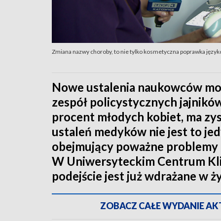
Zmiana nazwy choroby, to nie tylko kosmetyczna poprawka język
Nowe ustalenia naukowców mog
zespół policystycznych jajnikó
procent młodych kobiet, ma z
ustaleń medyków nie jest to jed
obejmujący poważne problemy 
W Uniwersyteckim Centrum Kli
podejście jest już wdrażane w ży
ZOBACZ CAŁE WYDANIE AKTU