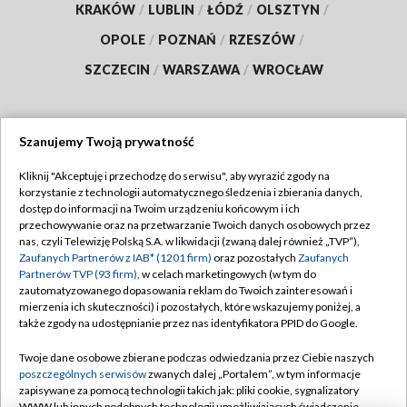
KRAKÓW
/
LUBLIN
/
ŁÓDŹ
/
OLSZTYN
/
OPOLE
/
POZNAŃ
/
RZESZÓW
/
SZCZECIN
/
WARSZAWA
/
WROCŁAW
Szanujemy Twoją prywatność
Dołącz do nas:
Kliknij "Akceptuję i przechodzę do serwisu", aby wyrazić zgody na
korzystanie z technologii automatycznego śledzenia i zbierania danych,
TVP
dostęp do informacji na Twoim urządzeniu końcowym i ich
Abonament TVP
przechowywanie oraz na przetwarzanie Twoich danych osobowych przez
Regulamin TVP
nas, czyli Telewizję Polską S.A. w likwidacji (zwaną dalej również „TVP”),
Emisja w TVP
Zaufanych Partnerów z IAB* (1201 firm)
oraz pozostałych
Zaufanych
Polityka prywatności
Partnerów TVP (93 firm)
, w celach marketingowych (w tym do
Centrum informacji TVP
Moje zgody
zautomatyzowanego dopasowania reklam do Twoich zainteresowań i
mierzenia ich skuteczności) i pozostałych, które wskazujemy poniżej, a
Naziemna Telewizja Cyfrowa
Pomoc
także zgody na udostępnianie przez nas identyfikatora PPID do Google.
Sklep TVP
Biuro reklamy
Twoje dane osobowe zbierane podczas odwiedzania przez Ciebie naszych
Rada Programowa
poszczególnych serwisów
zwanych dalej „Portalem”, w tym informacje
Kontakt
zapisywane za pomocą technologii takich jak: pliki cookie, sygnalizatory
System NOS
WWW lub innych podobnych technologii umożliwiających świadczenie