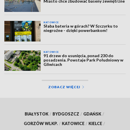
Miasto chce zbudować baseny zewnętrzne
KATOWICE
Słaba bateria w górach? W Szczyrku to
niegroźne - dzięki powerbankom!
KATOWICE
91 drzew do usunięcia, ponad 230 do
posadzenia. Powstaje Park Południowy w
Gliwicach
ZOBACZ WIĘCEJ
BIAŁYSTOK
/
BYDGOSZCZ
/
GDAŃSK
/
GORZÓW WLKP.
/
KATOWICE
/
KIELCE
/