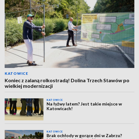
KATOWICE
Koniec z zalaną rolkostradą! Dolina Trzech Stawów po
wielkiej modernizacji
KATOWICE
Na łyżwy latem? Jest takie miejsce w
Katowicach!
KATOWICE
Brak ochłody w gorące dni w Zabrzu?