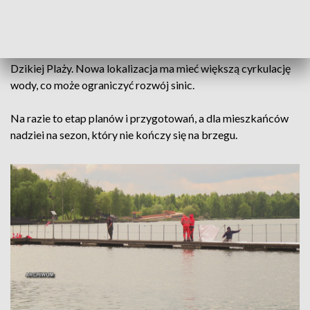
Miasto od lat próbuje walczyć z przyrodą. W ubiegłym roku
przy plaży pojawiły się specjalne membrany oddzielające
kąpielisko od reszty jeziora. Teraz urzędnicy rozważają
uruchomienie drugiego strzeżonego kąpieliska przy tzw.
Dzikiej Plaży. Nowa lokalizacja ma mieć większą cyrkulację
wody, co może ograniczyć rozwój sinic.
Na razie to etap planów i przygotowań, a dla mieszkańców
nadziei na sezon, który nie kończy się na brzegu.