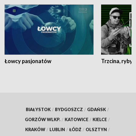
Łowcy pasjonatów
Trzcina, ryby 
BIAŁYSTOK
/
BYDGOSZCZ
/
GDAŃSK
/
GORZÓW WLKP.
/
KATOWICE
/
KIELCE
/
KRAKÓW
/
LUBLIN
/
ŁÓDŹ
/
OLSZTYN
/