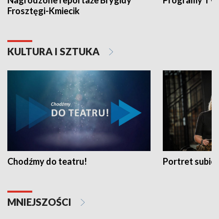
Nagrodzone reportaże Brygidy
Programy TVP
Frosztęgi-Kmiecik
KULTURA I SZTUKA
Chodźmy do teatru!
Portret subi
MNIEJSZOŚCI