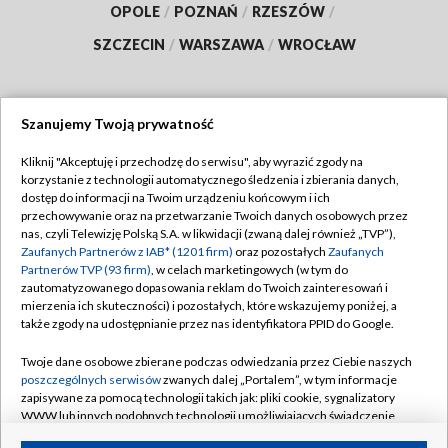
OPOLE
/
POZNAŃ
/
RZESZÓW
/
SZCZECIN
/
WARSZAWA
/
WROCŁAW
Szanujemy Twoją prywatność
Dołącz do nas:
Kliknij "Akceptuję i przechodzę do serwisu", aby wyrazić zgody na
korzystanie z technologii automatycznego śledzenia i zbierania danych,
TVP
dostęp do informacji na Twoim urządzeniu końcowym i ich
Abonament TVP
przechowywanie oraz na przetwarzanie Twoich danych osobowych przez
Regulamin TVP
nas, czyli Telewizję Polską S.A. w likwidacji (zwaną dalej również „TVP”),
Emisja w TVP
Polityka prywatności
Zaufanych Partnerów z IAB* (1201 firm)
oraz pozostałych
Zaufanych
Partnerów TVP (93 firm)
, w celach marketingowych (w tym do
Centrum informacji TVP
Moje zgody
zautomatyzowanego dopasowania reklam do Twoich zainteresowań i
mierzenia ich skuteczności) i pozostałych, które wskazujemy poniżej, a
Naziemna Telewizja Cyfrowa
Pomoc
także zgody na udostępnianie przez nas identyfikatora PPID do Google.
Sklep TVP
Biuro reklamy
Twoje dane osobowe zbierane podczas odwiedzania przez Ciebie naszych
Rada Programowa
Kontakt
poszczególnych serwisów
zwanych dalej „Portalem”, w tym informacje
zapisywane za pomocą technologii takich jak: pliki cookie, sygnalizatory
System NOS
WWW lub innych podobnych technologii umożliwiających świadczenie
dopasowanych i bezpiecznych usług, personalizację treści oraz reklam,
Informacje o nadawcy
Kanały