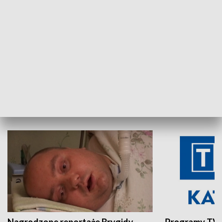
Aktualności sprzed lat
Z historią w tl
INNE