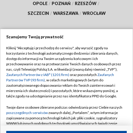
OPOLE
/
POZNAŃ
/
RZESZÓW
/
SZCZECIN
/
WARSZAWA
/
WROCŁAW
Szanujemy Twoją prywatność
Dołącz do nas:
Kliknij "Akceptuję i przechodzę do serwisu", aby wyrazić zgody na
korzystanie z technologii automatycznego śledzenia i zbierania danych,
TVP
dostęp do informacji na Twoim urządzeniu końcowym i ich
Abonament TVP
przechowywanie oraz na przetwarzanie Twoich danych osobowych przez
Regulamin TVP
nas, czyli Telewizję Polską S.A. w likwidacji (zwaną dalej również „TVP”),
Emisja w TVP
Polityka prywatności
Zaufanych Partnerów z IAB* (1201 firm)
oraz pozostałych
Zaufanych
Partnerów TVP (93 firm)
, w celach marketingowych (w tym do
Centrum informacji TVP
Moje zgody
zautomatyzowanego dopasowania reklam do Twoich zainteresowań i
mierzenia ich skuteczności) i pozostałych, które wskazujemy poniżej, a
Naziemna Telewizja Cyfrowa
Pomoc
także zgody na udostępnianie przez nas identyfikatora PPID do Google.
Sklep TVP
Biuro reklamy
Twoje dane osobowe zbierane podczas odwiedzania przez Ciebie naszych
Rada Programowa
Kontakt
poszczególnych serwisów
zwanych dalej „Portalem”, w tym informacje
zapisywane za pomocą technologii takich jak: pliki cookie, sygnalizatory
System NOS
WWW lub innych podobnych technologii umożliwiających świadczenie
dopasowanych i bezpiecznych usług, personalizację treści oraz reklam,
Informacje o nadawcy
Kanały