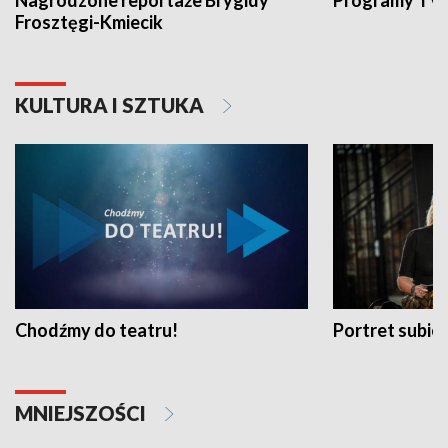
Nagrodzone reportaże Brygidy
Programy TVP
Frosztęgi-Kmiecik
KULTURA I SZTUKA
Chodźmy do teatru!
Portret subi
MNIEJSZOŚCI