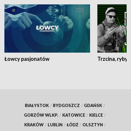
Łowcy pasjonatów
Trzcina, ryby 
BIAŁYSTOK
/
BYDGOSZCZ
/
GDAŃSK
/
GORZÓW WLKP.
/
KATOWICE
/
KIELCE
/
KRAKÓW
/
LUBLIN
/
ŁÓDŹ
/
OLSZTYN
/