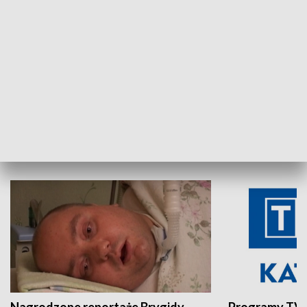
Aktualności sprzed lat
Z historią w tl
INNE