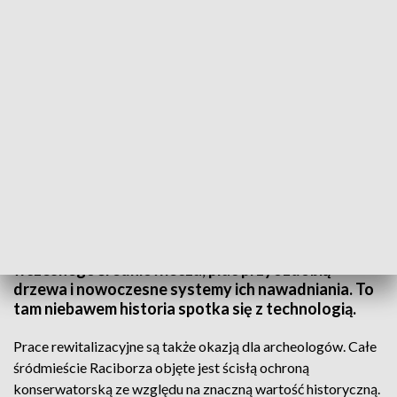
Fot. TVP3 Katowice
Rynek w Raciborzu już za niespełna pół roku ma
zmienić się nie do poznania. Rozpoczęła się właśnie
jego przebudowa. Ten historyczny, bo sięgający
wczesnego średniowiecza, plac przyozdobią
drzewa i nowoczesne systemy ich nawadniania. To
tam niebawem historia spotka się z technologią.
Prace rewitalizacyjne są także okazją dla archeologów. Całe
śródmieście Raciborza objęte jest ścisłą ochroną
konserwatorską ze względu na znaczną wartość historyczną.