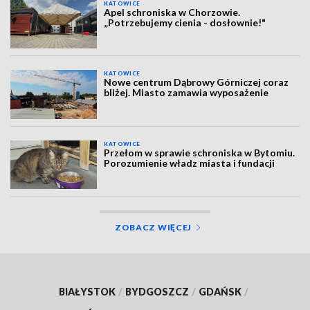
KATOWICE
Apel schroniska w Chorzowie.
„Potrzebujemy cienia - dosłownie!"
KATOWICE
Nowe centrum Dąbrowy Górniczej coraz
bliżej. Miasto zamawia wyposażenie
KATOWICE
Przełom w sprawie schroniska w Bytomiu.
Porozumienie władz miasta i fundacji
ZOBACZ WIĘCEJ
BIAŁYSTOK
/
BYDGOSZCZ
/
GDAŃSK
/