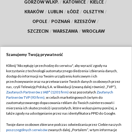
GORZÓW WLKP.
/
KATOWICE
/
KIELCE
/
KRAKÓW
/
LUBLIN
/
ŁÓDŹ
/
OLSZTYN
/
OPOLE
/
POZNAŃ
/
RZESZÓW
/
SZCZECIN
/
WARSZAWA
/
WROCŁAW
Szanujemy Twoją prywatność
Dołącz do nas:
Kliknij "Akceptuję i przechodzę do serwisu", aby wyrazić zgody na
korzystanie z technologii automatycznego śledzenia i zbierania danych,
TVP
dostęp do informacji na Twoim urządzeniu końcowym i ich
Abonament TVP
przechowywanie oraz na przetwarzanie Twoich danych osobowych przez
Regulamin TVP
nas, czyli Telewizję Polską S.A. w likwidacji (zwaną dalej również „TVP”),
Emisja w TVP
Zaufanych Partnerów z IAB* (1201 firm)
oraz pozostałych
Zaufanych
Polityka prywatności
Partnerów TVP (93 firm)
, w celach marketingowych (w tym do
Centrum informacji TVP
Moje zgody
zautomatyzowanego dopasowania reklam do Twoich zainteresowań i
mierzenia ich skuteczności) i pozostałych, które wskazujemy poniżej, a
Naziemna Telewizja Cyfrowa
Pomoc
także zgody na udostępnianie przez nas identyfikatora PPID do Google.
Sklep TVP
Biuro reklamy
Twoje dane osobowe zbierane podczas odwiedzania przez Ciebie naszych
Rada Programowa
poszczególnych serwisów
zwanych dalej „Portalem”, w tym informacje
Kontakt