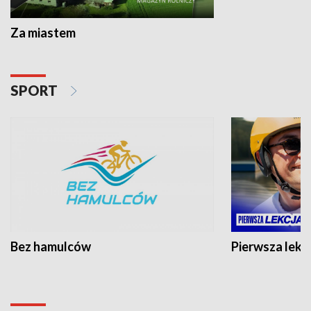
Za miastem
SPORT
Bez hamulców
Pierwsza lekc