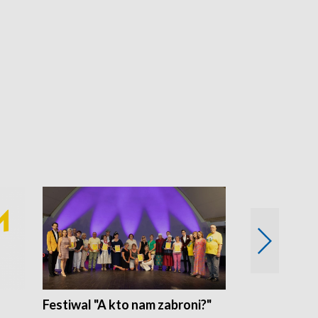
Festiwal "A kto nam zabroni?"
Mikrokosmo