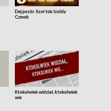
Dej pozór. Szoł tok Izoldy
Dzień z blisk
Czmok
Ktokolwiek widział, ktokolwiek
wie