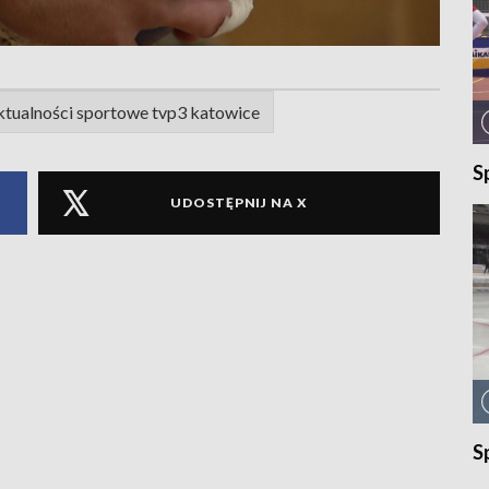
ktualności sportowe tvp3 katowice
S
UDOSTĘPNIJ NA X
S