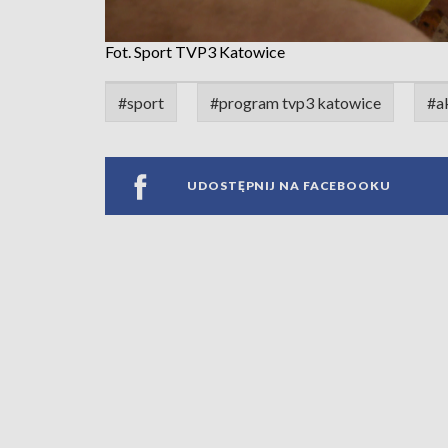
Fot. Sport TVP3 Katowice
#sport
#program tvp3 katowice
#a
UDOSTĘPNIJ NA FACEBOOKU