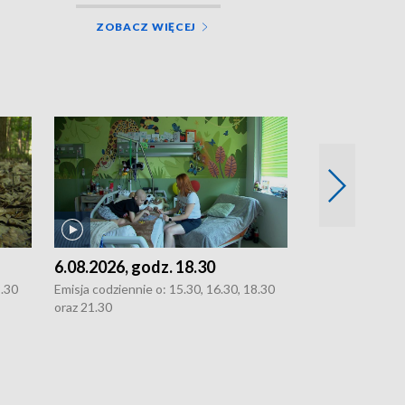
ZOBACZ WIĘCEJ
6.08.2026, godz. 18.30
5.08.2026, g
8.30
Emisja codziennie o: 15.30, 16.30, 18.30
Emisja codziennie
oraz 21.30
21.30.