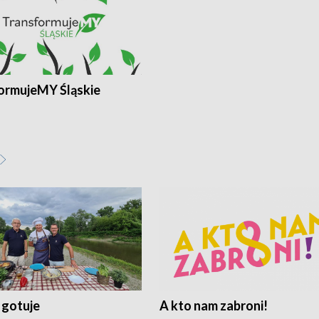
ormujeMY Śląskie
 gotuje
A kto nam zabroni!