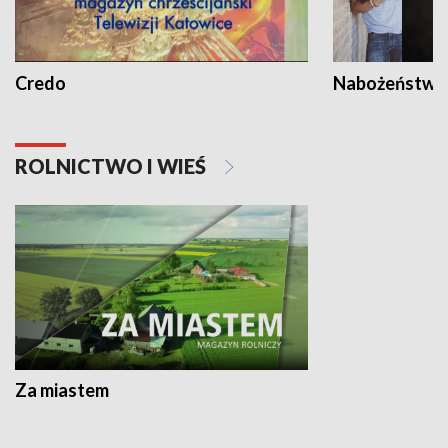
Credo
Nabożeństwa 
ROLNICTWO I WIEŚ
Za miastem