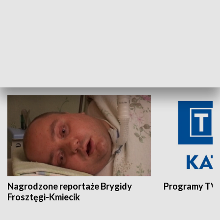
Aktualności sprzed lat
Z historią w tl
INNE
Nagrodzone reportaże Brygidy
Programy TVP
Frosztęgi-Kmiecik