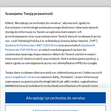
Szanujemy Twoją prywatność
Dołącz do nas:
Kliknij "Akceptuję i przechodzę do serwisu", aby wyrazić zgody na
korzystanie z technologii automatycznego śledzenia i zbierania danych,
TVP
dostęp do informacji na Twoim urządzeniu końcowym i ich
Abonament TVP
przechowywanie oraz na przetwarzanie Twoich danych osobowych przez
Regulamin TVP
nas, czyli Telewizję Polską S.A. w likwidacji (zwaną dalej również „TVP”),
Emisja w TVP
Polityka prywatności
Zaufanych Partnerów z IAB* (1201 firm)
oraz pozostałych
Zaufanych
Partnerów TVP (93 firm)
, w celach marketingowych (w tym do
Centrum informacji TVP
Moje zgody
zautomatyzowanego dopasowania reklam do Twoich zainteresowań i
mierzenia ich skuteczności) i pozostałych, które wskazujemy poniżej, a
Naziemna Telewizja Cyfrowa
Pomoc
także zgody na udostępnianie przez nas identyfikatora PPID do Google.
Sklep TVP
Biuro reklamy
Twoje dane osobowe zbierane podczas odwiedzania przez Ciebie naszych
Rada Programowa
Kontakt
poszczególnych serwisów
zwanych dalej „Portalem”, w tym informacje
zapisywane za pomocą technologii takich jak: pliki cookie, sygnalizatory
System NOS
WWW lub innych podobnych technologii umożliwiających świadczenie
dopasowanych i bezpiecznych usług, personalizację treści oraz reklam,
Informacje o nadawcy
Kanały
udostępnianie funkcji mediów społecznościowych oraz analizowanie
Akceptuję i przechodzę do serwisu
ruchu w Internecie.
Program dla prasy
©2026 Telewizja Polska S.A. w likwidacji
Biuro Reklamy
Twoje dane osobowe zbierane podczas odwiedzania przez Ciebie
Ustawienia zaawansowane