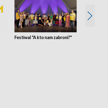
Festiwal "A kto nam zabroni?"
Mikrokosmo