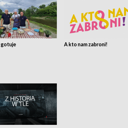
 gotuje
A kto nam zabroni!