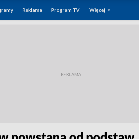
gramy
Reklama
Program TV
Więcej
ów powstaną od podstaw,