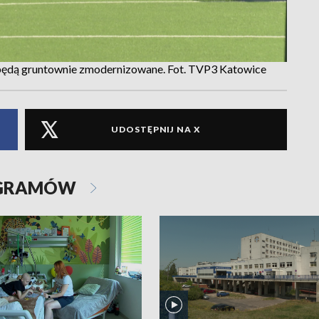
 będą gruntownie zmodernizowane. Fot. TVP3 Katowice
UDOSTĘPNIJ NA X
OGRAMÓW