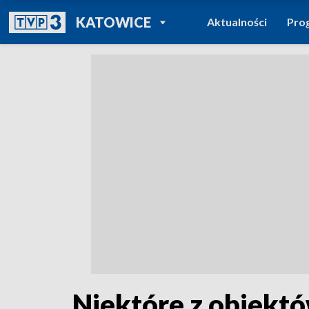
POWRÓT DO
KATOWICE
Aktualności
Pro
TVP REGIONY
Niektóre z obiekt