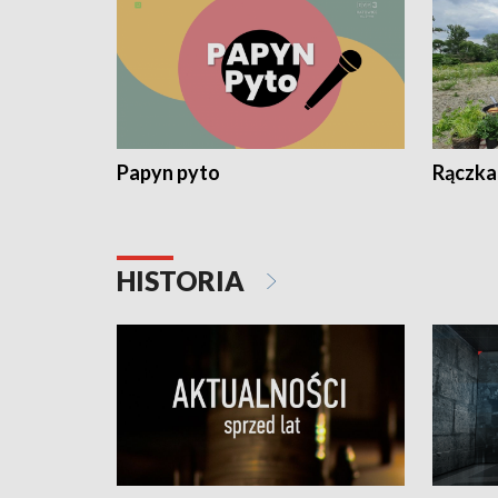
Papyn pyto
Rączka
HISTORIA