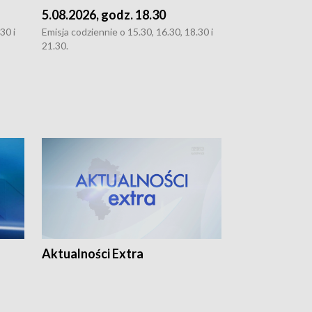
5.08.2026, godz. 18.30
4.08.2026, g
30 i
Emisja codziennie o 15.30, 16.30, 18.30 i
Emisja codziennie
21.30.
21.30.
Aktualności Extra