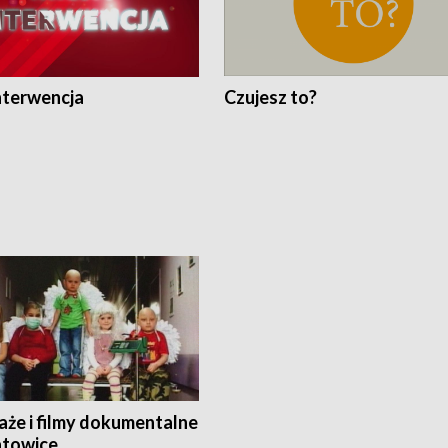
nterwencja
Czujesz to?
aże i filmy dokumentalne
towice