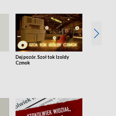
Dej pozór. Szoł tok Izoldy
Dzień z blisk
Czmok