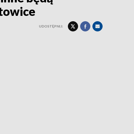
towice
UDOSTĘPNIJ: