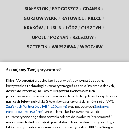
BIAŁYSTOK
/
BYDGOSZCZ
/
GDAŃSK
/
GORZÓW WLKP.
/
KATOWICE
/
KIELCE
/
KRAKÓW
/
LUBLIN
/
ŁÓDŹ
/
OLSZTYN
/
OPOLE
/
POZNAŃ
/
RZESZÓW
/
SZCZECIN
/
WARSZAWA
/
WROCŁAW
Szanujemy Twoją prywatność
Dołącz do nas:
Kliknij "Akceptuję i przechodzę do serwisu", aby wyrazić zgody na
korzystanie z technologii automatycznego śledzenia i zbierania danych,
TVP
dostęp do informacji na Twoim urządzeniu końcowym i ich
Abonament TVP
przechowywanie oraz na przetwarzanie Twoich danych osobowych przez
Regulamin TVP
nas, czyli Telewizję Polską S.A. w likwidacji (zwaną dalej również „TVP”),
Emisja w TVP
Polityka prywatności
Zaufanych Partnerów z IAB* (1201 firm)
oraz pozostałych
Zaufanych
Partnerów TVP (93 firm)
, w celach marketingowych (w tym do
Centrum informacji TVP
Moje zgody
zautomatyzowanego dopasowania reklam do Twoich zainteresowań i
mierzenia ich skuteczności) i pozostałych, które wskazujemy poniżej, a
Naziemna Telewizja Cyfrowa
Pomoc
także zgody na udostępnianie przez nas identyfikatora PPID do Google.