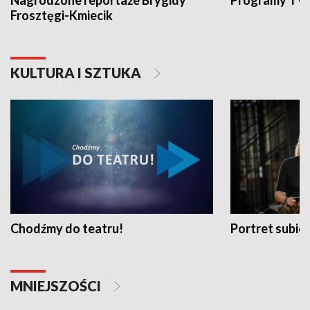
Nagrodzone reportaże Brygidy
Programy TVP
Frosztęgi-Kmiecik
KULTURA I SZTUKA
Chodźmy do teatru!
Portret subi
MNIEJSZOŚCI