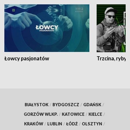
Łowcy pasjonatów
Trzcina, ryby 
BIAŁYSTOK
/
BYDGOSZCZ
/
GDAŃSK
/
GORZÓW WLKP.
/
KATOWICE
/
KIELCE
/
KRAKÓW
/
LUBLIN
/
ŁÓDŹ
/
OLSZTYN
/