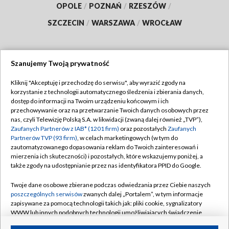
OPOLE
/
POZNAŃ
/
RZESZÓW
/
SZCZECIN
/
WARSZAWA
/
WROCŁAW
Szanujemy Twoją prywatność
Dołącz do nas:
Kliknij "Akceptuję i przechodzę do serwisu", aby wyrazić zgody na
korzystanie z technologii automatycznego śledzenia i zbierania danych,
TVP
dostęp do informacji na Twoim urządzeniu końcowym i ich
Abonament TVP
przechowywanie oraz na przetwarzanie Twoich danych osobowych przez
Regulamin TVP
nas, czyli Telewizję Polską S.A. w likwidacji (zwaną dalej również „TVP”),
Emisja w TVP
Polityka prywatności
Zaufanych Partnerów z IAB* (1201 firm)
oraz pozostałych
Zaufanych
Partnerów TVP (93 firm)
, w celach marketingowych (w tym do
Centrum informacji TVP
Moje zgody
zautomatyzowanego dopasowania reklam do Twoich zainteresowań i
mierzenia ich skuteczności) i pozostałych, które wskazujemy poniżej, a
Naziemna Telewizja Cyfrowa
Pomoc
także zgody na udostępnianie przez nas identyfikatora PPID do Google.
Sklep TVP
Biuro reklamy
Twoje dane osobowe zbierane podczas odwiedzania przez Ciebie naszych
Rada Programowa
Kontakt
poszczególnych serwisów
zwanych dalej „Portalem”, w tym informacje
zapisywane za pomocą technologii takich jak: pliki cookie, sygnalizatory
System NOS
WWW lub innych podobnych technologii umożliwiających świadczenie
dopasowanych i bezpiecznych usług, personalizację treści oraz reklam,
Informacje o nadawcy
Kanały