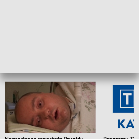
Aktualności sprzed lat
Z historią w tl
INNE