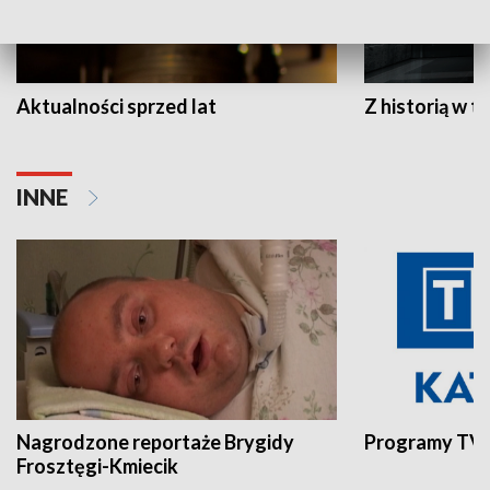
Aktualności sprzed lat
Z historią w tl
INNE
Nagrodzone reportaże Brygidy
Programy TVP
Frosztęgi-Kmiecik