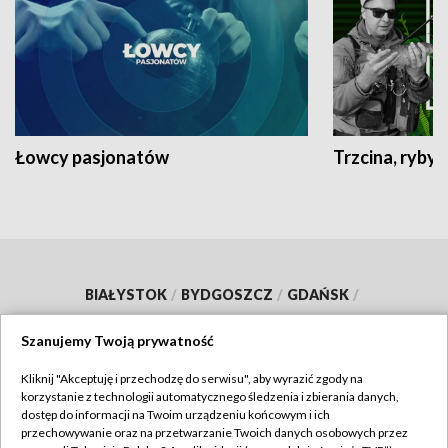
Łowcy pasjonatów
Trzcina, ryby 
BIAŁYSTOK
/
BYDGOSZCZ
/
GDAŃSK
/
GORZÓW WLKP.
/
KATOWICE
/
KIELCE
/
Szanujemy Twoją prywatność
KRAKÓW
/
LUBLIN
/
ŁÓDŹ
/
OLSZTYN
/
Kliknij "Akceptuję i przechodzę do serwisu", aby wyrazić zgody na
OPOLE
/
POZNAŃ
/
RZESZÓW
/
korzystanie z technologii automatycznego śledzenia i zbierania danych,
dostęp do informacji na Twoim urządzeniu końcowym i ich
SZCZECIN
/
WARSZAWA
/
WROCŁAW
przechowywanie oraz na przetwarzanie Twoich danych osobowych przez