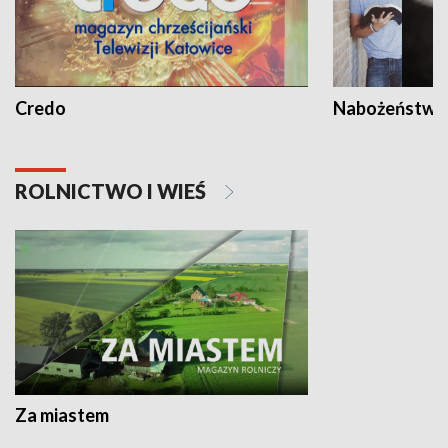
Credo
Nabożeństwa 
ROLNICTWO I WIEŚ
Za miastem