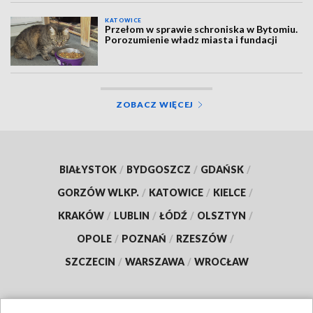
KATOWICE
Przełom w sprawie schroniska w Bytomiu.
Porozumienie władz miasta i fundacji
ZOBACZ WIĘCEJ
BIAŁYSTOK
/
BYDGOSZCZ
/
GDAŃSK
/
GORZÓW WLKP.
/
KATOWICE
/
KIELCE
/
KRAKÓW
/
LUBLIN
/
ŁÓDŹ
/
OLSZTYN
/
OPOLE
/
POZNAŃ
/
RZESZÓW
/
SZCZECIN
/
WARSZAWA
/
WROCŁAW