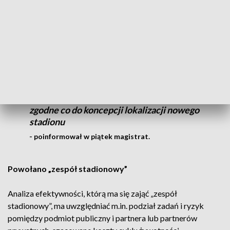
Obecna decyzja zostanie zaskarżona do
Wojewódzkiego Sądu Administracyjnego.
Utrudnia ona możliwości
zagospodarowania i racjonalnej
rewitalizacji terenów byłego Elanexu, ale
nie uniemożliwia. Miasto i klub są nadal
zgodne co do koncepcji lokalizacji nowego
stadionu
- poinformował w piątek magistrat.
Powołano „z
espół stadionowy”
Analiza efektywności, którą ma się zająć „zespół
stadionowy”, ma uwzględniać m.in. podział zadań i ryzyk
pomiędzy podmiot publiczny i partnera lub partnerów