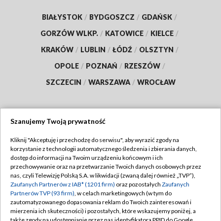
BIAŁYSTOK
/
BYDGOSZCZ
/
GDAŃSK
/
GORZÓW WLKP.
/
KATOWICE
/
KIELCE
/
KRAKÓW
/
LUBLIN
/
ŁÓDŹ
/
OLSZTYN
/
OPOLE
/
POZNAŃ
/
RZESZÓW
/
SZCZECIN
/
WARSZAWA
/
WROCŁAW
Szanujemy Twoją prywatność
Dołącz do nas:
Kliknij "Akceptuję i przechodzę do serwisu", aby wyrazić zgody na
korzystanie z technologii automatycznego śledzenia i zbierania danych,
TVP
dostęp do informacji na Twoim urządzeniu końcowym i ich
Abonament TVP
przechowywanie oraz na przetwarzanie Twoich danych osobowych przez
Regulamin TVP
nas, czyli Telewizję Polską S.A. w likwidacji (zwaną dalej również „TVP”),
Emisja w TVP
Polityka prywatności
Zaufanych Partnerów z IAB* (1201 firm)
oraz pozostałych
Zaufanych
Partnerów TVP (93 firm)
, w celach marketingowych (w tym do
Centrum informacji TVP
Moje zgody
zautomatyzowanego dopasowania reklam do Twoich zainteresowań i
mierzenia ich skuteczności) i pozostałych, które wskazujemy poniżej, a
Naziemna Telewizja Cyfrowa
Pomoc
także zgody na udostępnianie przez nas identyfikatora PPID do Google.