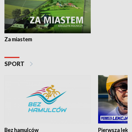
Za miastem
SPORT
Bez hamulców
Pierwsza lekc