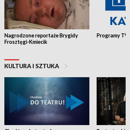
Nagrodzone reportaże Brygidy
Programy TVP
Frosztęgi-Kmiecik
KULTURA I SZTUKA