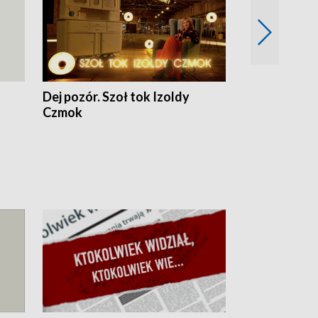
Dej pozór. Szoł tok Izoldy
Dzień z blisk
Czmok