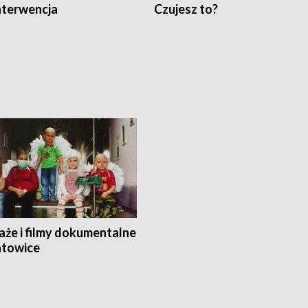
nterwencja
Czujesz to?
aże i filmy dokumentalne
towice