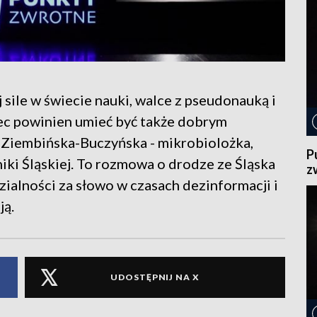
ile w świecie nauki, walce z pseudonauką i
ec powinien umieć być także dobrym
Ziembińska-Buczyńska - mikrobiolożka,
P
iki Śląskiej. To rozmowa o drodze ze Śląska
z
ialności za słowo w czasach dezinformacji i
ją.
UDOSTĘPNIJ NA X