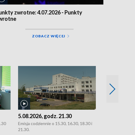
unkty zwrotne: 4.07.2026 - Punkty
wrotne
ZOBACZ WIĘCEJ
5.08.2026, godz. 21.30
5.08.2026, g
8.30
Emisja codziennie o 15.30, 16.30, 18.30 i
Emisja codziennie
21.30.
21.30.