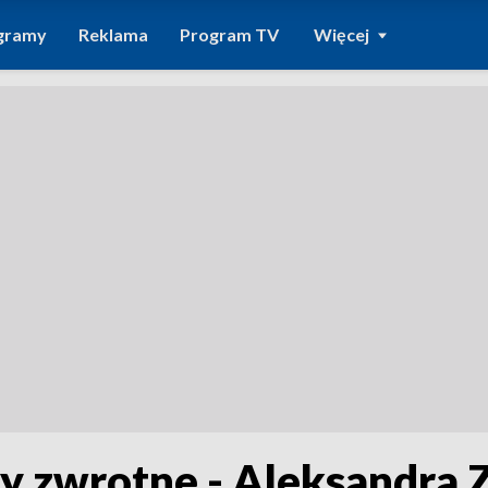
gramy
Reklama
Program TV
Więcej
ty zwrotne - Aleksandra 