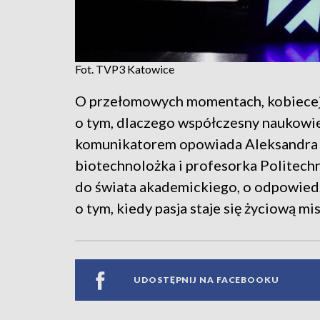
Fot. TVP3 Katowice
O przełomowych momentach, kobiecej s
o tym, dlaczego współczesny naukowi
komunikatorem opowiada Aleksandra 
biotechnolożka i profesorka Politechn
do świata akademickiego, o odpowiedz
o tym, kiedy pasja staje się życiową mis
UDOSTĘPNIJ NA FACEBOOKU