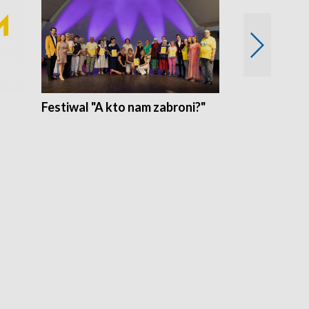
Festiwal "A kto nam zabroni?"
Mikrokosmo