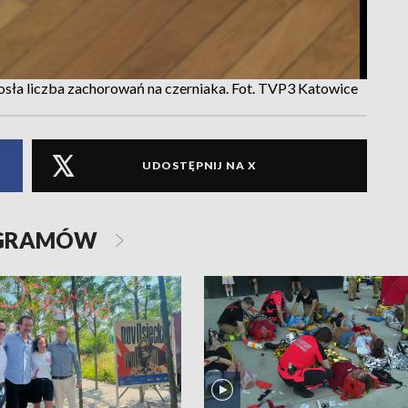
osła liczba zachorowań na czerniaka. Fot. TVP3 Katowice
UDOSTĘPNIJ NA X
OGRAMÓW