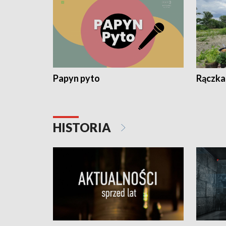
Papyn pyto
Rączka
HISTORIA