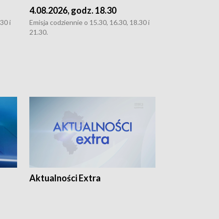
4.08.2026, godz. 18.30
3.08.2026, g
30 i
Emisja codziennie o 15.30, 16.30, 18.30 i
Emisja codziennie
21.30.
oraz 21.30
Aktualności Extra