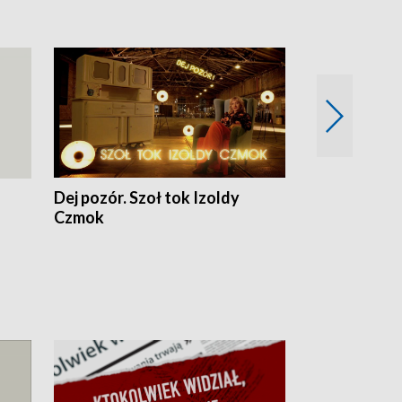
Dej pozór. Szoł tok Izoldy
Dzień z blisk
Czmok