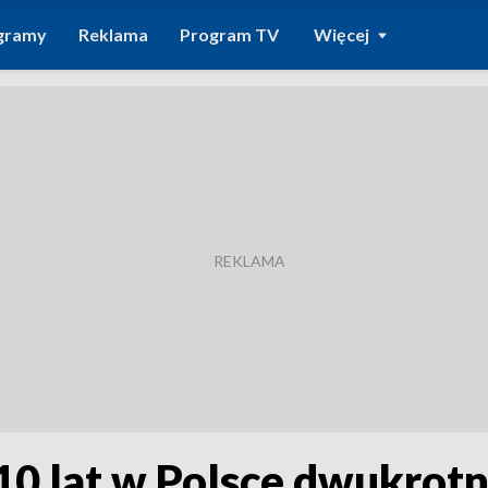
gramy
Reklama
Program TV
Więcej
10 lat w Polsce dwukrotn