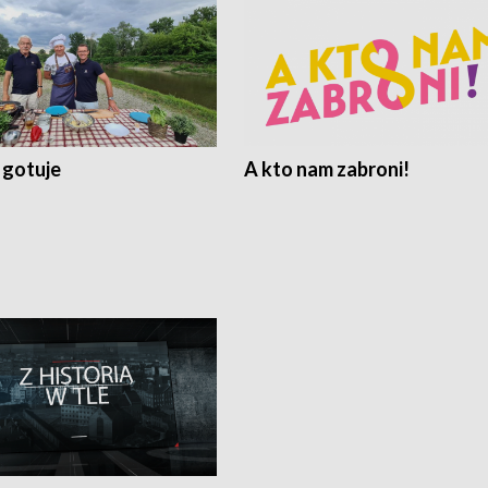
 gotuje
A kto nam zabroni!