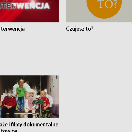
nterwencja
Czujesz to?
aże i filmy dokumentalne
towice