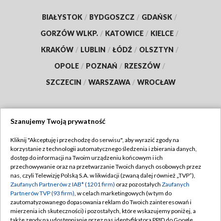
BIAŁYSTOK
/
BYDGOSZCZ
/
GDAŃSK
/
GORZÓW WLKP.
/
KATOWICE
/
KIELCE
/
KRAKÓW
/
LUBLIN
/
ŁÓDŹ
/
OLSZTYN
/
OPOLE
/
POZNAŃ
/
RZESZÓW
/
SZCZECIN
/
WARSZAWA
/
WROCŁAW
Szanujemy Twoją prywatność
Dołącz do nas:
Kliknij "Akceptuję i przechodzę do serwisu", aby wyrazić zgody na
korzystanie z technologii automatycznego śledzenia i zbierania danych,
TVP
dostęp do informacji na Twoim urządzeniu końcowym i ich
Abonament TVP
przechowywanie oraz na przetwarzanie Twoich danych osobowych przez
Regulamin TVP
nas, czyli Telewizję Polską S.A. w likwidacji (zwaną dalej również „TVP”),
Emisja w TVP
Polityka prywatności
Zaufanych Partnerów z IAB* (1201 firm)
oraz pozostałych
Zaufanych
Partnerów TVP (93 firm)
, w celach marketingowych (w tym do
Centrum informacji TVP
Moje zgody
zautomatyzowanego dopasowania reklam do Twoich zainteresowań i
mierzenia ich skuteczności) i pozostałych, które wskazujemy poniżej, a
Naziemna Telewizja Cyfrowa
Pomoc
także zgody na udostępnianie przez nas identyfikatora PPID do Google.