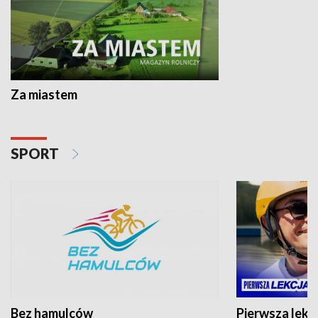
Za miastem
SPORT
Bez hamulców
Pierwsza lekc