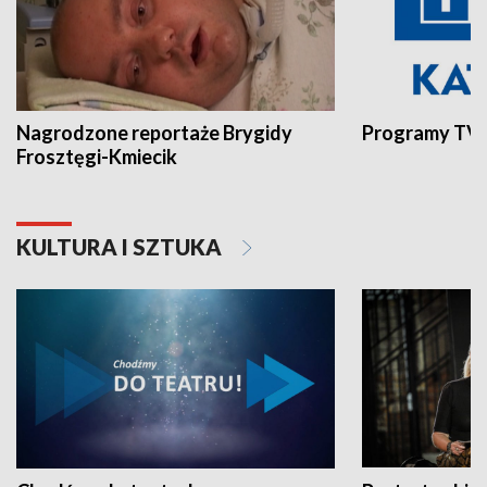
Nagrodzone reportaże Brygidy
Programy TVP
Frosztęgi-Kmiecik
KULTURA I SZTUKA