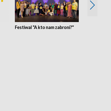
Festiwal "A kto nam zabroni?"
Mikrokosmo