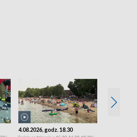
4.08.2026, godz. 18.30
3.08.2026, g