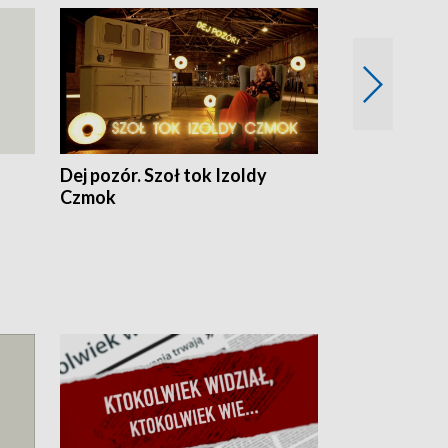
Dej pozór. Szoł tok Izoldy
Dzień z blisk
Czmok