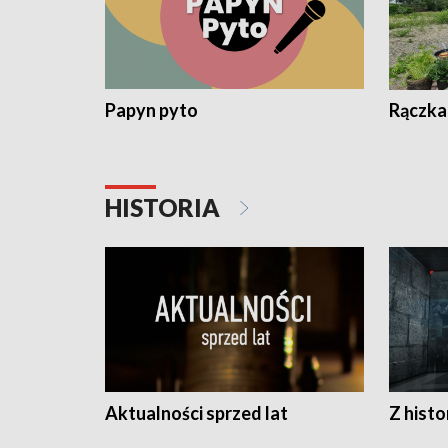
Papyn pyto
Rączka
HISTORIA
Aktualności sprzed lat
Z histo