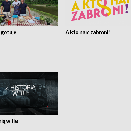
 gotuje
A kto nam zabroni!
rią w tle