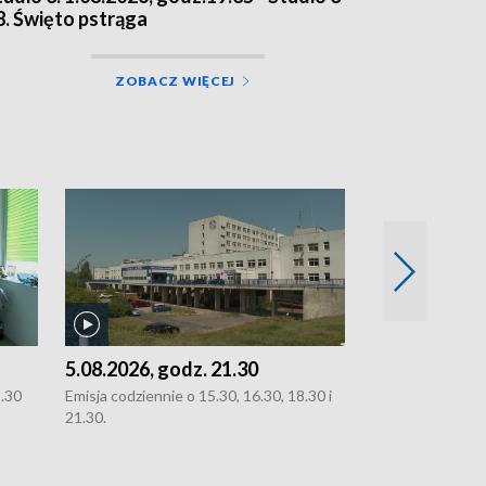
8. Święto pstrąga
ZOBACZ WIĘCEJ
5.08.2026, godz. 21.30
5.08.2026, g
8.30
Emisja codziennie o 15.30, 16.30, 18.30 i
Emisja codziennie
21.30.
21.30.