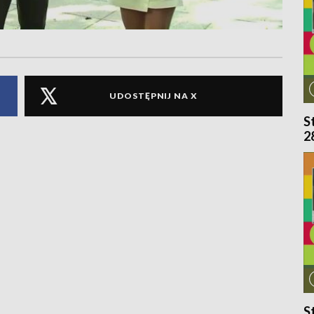
UDOSTĘPNIJ NA X
S
2
S