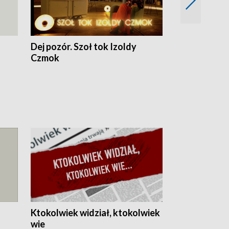
Dej pozór. Szoł tok Izoldy
Dzień z blisk
Czmok
Ktokolwiek widział, ktokolwiek
wie