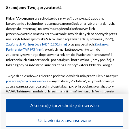
Szanujemy Twoją prywatność
Dołącz do nas:
Kliknij "Akceptuję i przechodzę do serwisu", aby wyrazić zgody na
korzystanie z technologii automatycznego śledzenia i zbierania danych,
TVP
dostęp do informacji na Twoim urządzeniu końcowym i ich
Abonament TVP
przechowywanie oraz na przetwarzanie Twoich danych osobowych przez
Regulamin TVP
nas, czyli Telewizję Polską S.A. w likwidacji (zwaną dalej również „TVP”),
Emisja w TVP
Zaufanych Partnerów z IAB* (1201 firm)
oraz pozostałych
Zaufanych
Polityka prywatności
Partnerów TVP (93 firm)
, w celach marketingowych (w tym do
Centrum informacji TVP
Moje zgody
zautomatyzowanego dopasowania reklam do Twoich zainteresowań i
mierzenia ich skuteczności) i pozostałych, które wskazujemy poniżej, a
Naziemna Telewizja Cyfrowa
Pomoc
także zgody na udostępnianie przez nas identyfikatora PPID do Google.
Sklep TVP
Biuro reklamy
Twoje dane osobowe zbierane podczas odwiedzania przez Ciebie naszych
Rada Programowa
poszczególnych serwisów
zwanych dalej „Portalem”, w tym informacje
Kontakt
zapisywane za pomocą technologii takich jak: pliki cookie, sygnalizatory
System NOS
WWW lub innych podobnych technologii umożliwiających świadczenie
dopasowanych i bezpiecznych usług, personalizację treści oraz reklam,
Informacje o nadawcy
Kanały
udostępnianie funkcji mediów społecznościowych oraz analizowanie
Akceptuję i przechodzę do serwisu
ruchu w Internecie.
Program dla prasy
©2026 Telewizja Polska S.A. w likwidacji
Biuro Reklamy
Twoje dane osobowe zbierane podczas odwiedzania przez Ciebie
Ustawienia zaawansowane
poszczególnych serwisów
na Portalu, takie jak adresy IP, identyfikatory
Ogłoszenie przetargowe
Twoich urządzeń końcowych i identyfikatory plików cookie, informacje o