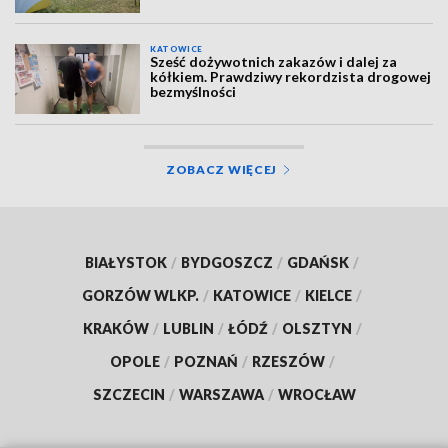
KATOWICE
Sześć dożywotnich zakazów i dalej za
kółkiem. Prawdziwy rekordzista drogowej
bezmyślności
ZOBACZ WIĘCEJ
BIAŁYSTOK
/
BYDGOSZCZ
/
GDAŃSK
/
GORZÓW WLKP.
/
KATOWICE
/
KIELCE
/
KRAKÓW
/
LUBLIN
/
ŁÓDŹ
/
OLSZTYN
/
OPOLE
/
POZNAŃ
/
RZESZÓW
/
SZCZECIN
/
WARSZAWA
/
WROCŁAW