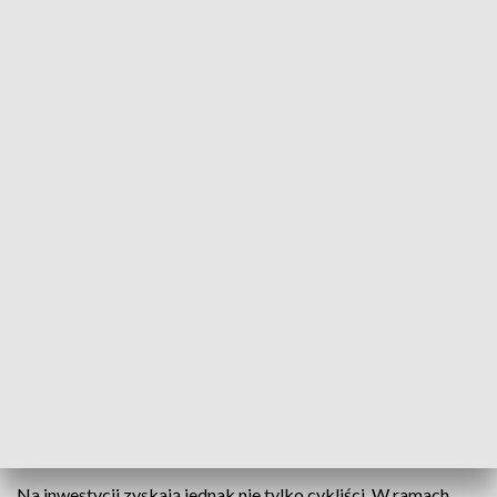
Wilkowice z miastem i gminą Czechowice-
Dziedzice
– mówi Patryk Owczarz, dyrektor MZD w Bielsku-
Białej
Ścieżki rowerowe w Bielsku-Białej prowadzą do ciekawych turystycznie
miejsc. Fot. TVP3 Katowice
Na inwestycji zyskają jednak nie tylko cykliści. W ramach