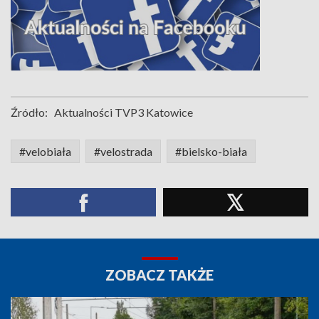
Źródło:
Aktualności TVP3 Katowice
#velobiała
#velostrada
#bielsko-biała
ZOBACZ TAKŻE