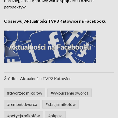
bardziej, że na tę sprawę warto spojrzeć z różnych
perspektyw.
Obserwuj Aktualności TVP3 Katowice na Facebooku
Źródło:
Aktualności TVP3 Katowice
#dworzec mikołów
#wyburzenie dworca
#remont dworca
#stacja mikołów
#petycja mikołów
#pkp sa