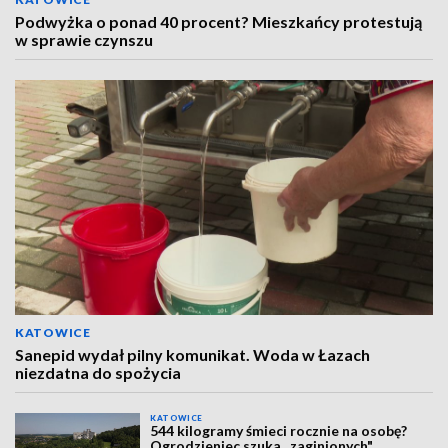
Podwyżka o ponad 40 procent? Mieszkańcy protestują
w sprawie czynszu
KATOWICE
Sanepid wydał pilny komunikat. Woda w Łazach
niezdatna do spożycia
KATOWICE
544 kilogramy śmieci rocznie na osobę?
Ogrodzieniec szuka „zaginionych"