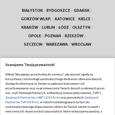
BIAŁYSTOK
/
BYDGOSZCZ
/
GDAŃSK
/
GORZÓW WLKP.
/
KATOWICE
/
KIELCE
/
KRAKÓW
/
LUBLIN
/
ŁÓDŹ
/
OLSZTYN
/
OPOLE
/
POZNAŃ
/
RZESZÓW
/
SZCZECIN
/
WARSZAWA
/
WROCŁAW
Szanujemy Twoją prywatność
Dołącz do nas:
Kliknij "Akceptuję i przechodzę do serwisu", aby wyrazić zgody na
korzystanie z technologii automatycznego śledzenia i zbierania danych,
TVP
dostęp do informacji na Twoim urządzeniu końcowym i ich
Abonament TVP
przechowywanie oraz na przetwarzanie Twoich danych osobowych przez
Regulamin TVP
nas, czyli Telewizję Polską S.A. w likwidacji (zwaną dalej również „TVP”),
Emisja w TVP
Zaufanych Partnerów z IAB* (1201 firm)
oraz pozostałych
Zaufanych
Polityka prywatności
Partnerów TVP (93 firm)
, w celach marketingowych (w tym do
Centrum informacji TVP
Moje zgody
zautomatyzowanego dopasowania reklam do Twoich zainteresowań i
mierzenia ich skuteczności) i pozostałych, które wskazujemy poniżej, a
Naziemna Telewizja Cyfrowa
Pomoc