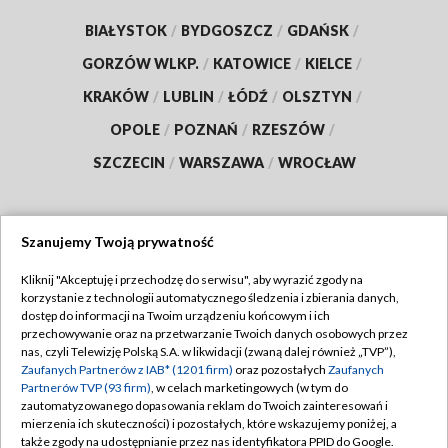
BIAŁYSTOK
/
BYDGOSZCZ
/
GDAŃSK
/
GORZÓW WLKP.
/
KATOWICE
/
KIELCE
/
KRAKÓW
/
LUBLIN
/
ŁÓDŹ
/
OLSZTYN
/
OPOLE
/
POZNAŃ
/
RZESZÓW
/
SZCZECIN
/
WARSZAWA
/
WROCŁAW
Szanujemy Twoją prywatność
Dołącz do nas:
Kliknij "Akceptuję i przechodzę do serwisu", aby wyrazić zgody na
korzystanie z technologii automatycznego śledzenia i zbierania danych,
TVP
dostęp do informacji na Twoim urządzeniu końcowym i ich
Abonament TVP
przechowywanie oraz na przetwarzanie Twoich danych osobowych przez
Regulamin TVP
nas, czyli Telewizję Polską S.A. w likwidacji (zwaną dalej również „TVP”),
Emisja w TVP
Polityka prywatności
Zaufanych Partnerów z IAB* (1201 firm)
oraz pozostałych
Zaufanych
Partnerów TVP (93 firm)
, w celach marketingowych (w tym do
Centrum informacji TVP
Moje zgody
zautomatyzowanego dopasowania reklam do Twoich zainteresowań i
mierzenia ich skuteczności) i pozostałych, które wskazujemy poniżej, a
Naziemna Telewizja Cyfrowa
Pomoc
także zgody na udostępnianie przez nas identyfikatora PPID do Google.