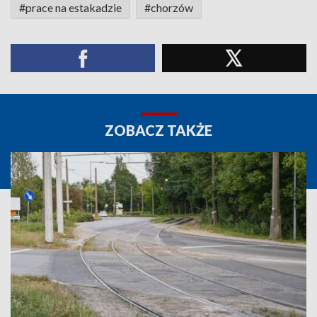
#prace na estakadzie
#chorzów
ZOBACZ TAKŻE