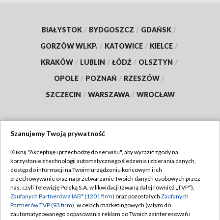
BIAŁYSTOK
/
BYDGOSZCZ
/
GDAŃSK
/
GORZÓW WLKP.
/
KATOWICE
/
KIELCE
/
KRAKÓW
/
LUBLIN
/
ŁÓDŹ
/
OLSZTYN
/
OPOLE
/
POZNAŃ
/
RZESZÓW
/
SZCZECIN
/
WARSZAWA
/
WROCŁAW
Szanujemy Twoją prywatność
Dołącz do nas:
Kliknij "Akceptuję i przechodzę do serwisu", aby wyrazić zgody na
korzystanie z technologii automatycznego śledzenia i zbierania danych,
TVP
dostęp do informacji na Twoim urządzeniu końcowym i ich
Abonament TVP
przechowywanie oraz na przetwarzanie Twoich danych osobowych przez
Regulamin TVP
nas, czyli Telewizję Polską S.A. w likwidacji (zwaną dalej również „TVP”),
Emisja w TVP
Zaufanych Partnerów z IAB* (1201 firm)
oraz pozostałych
Zaufanych
Polityka prywatności
Partnerów TVP (93 firm)
, w celach marketingowych (w tym do
Centrum informacji TVP
Moje zgody
zautomatyzowanego dopasowania reklam do Twoich zainteresowań i