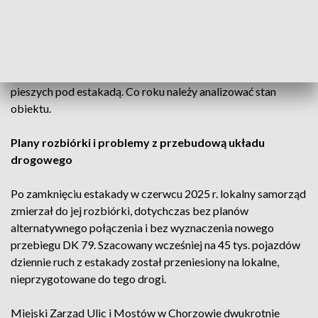
uzupełniającej warunki użytkowania to: dopuszczenie ruchu
samochodowego do 3,5 tony tylko jednym pasem w każdą
stronę po estakadzie i dopuszczenie ruchu tramwajowego —
z zastrzeżeniem wjazdu na estakadę naraz tylko jednego
pojazdu. Można też przywrócić ruch samochodowy i
pieszych pod estakadą. Co roku należy analizować stan
obiektu.
Plany rozbiórki i problemy z przebudową układu
drogowego
Po zamknięciu estakady w czerwcu 2025 r. lokalny samorząd
zmierzał do jej rozbiórki, dotychczas bez planów
alternatywnego połączenia i bez wyznaczenia nowego
przebiegu DK 79. Szacowany wcześniej na 45 tys. pojazdów
dziennie ruch z estakady został przeniesiony na lokalne,
nieprzygotowane do tego drogi.
Miejski Zarząd Ulic i Mostów w Chorzowie dwukrotnie