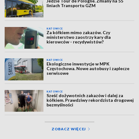
Jedzie Tour de Pologne. Zmiany na 55
liniach Transportu GZM
KATOWICE
Za kółkiem mimo zakazów. Czy
ministerstwo zaostrzy kary dla
kierowców - recydywistów?
KATOWICE
Ekologiczne inwestycje w MPK
Częstochowa. Nowe autobusy i zaplecze
serwisowe
KATOWICE
Sześć dożywotnich zakazów i dalej za
kółkiem. Prawdziwy rekordzista drogowej
bezmyślności
ZOBACZ WIĘCEJ