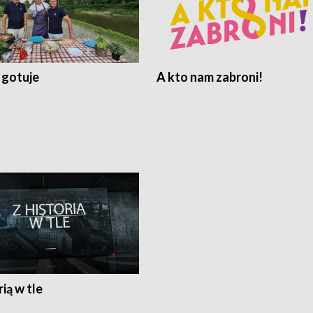
 gotuje
A kto nam zabroni!
rią w tle