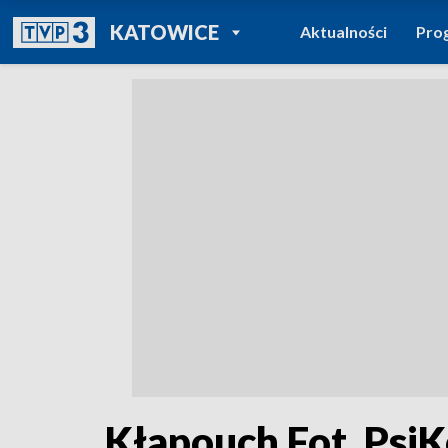
POWRÓT DO
KATOWICE
Aktualności
Pro
TVP REGIONY
Kłapouch Fot. PsiK