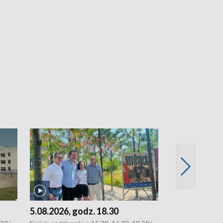
5.08.2026, godz. 18.30
4.08.2026, g