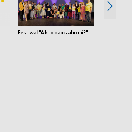
Festiwal "A kto nam zabroni?"
Mikrokosmo