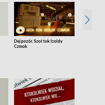
Dej pozór. Szoł tok Izoldy
Dzień z blisk
Czmok