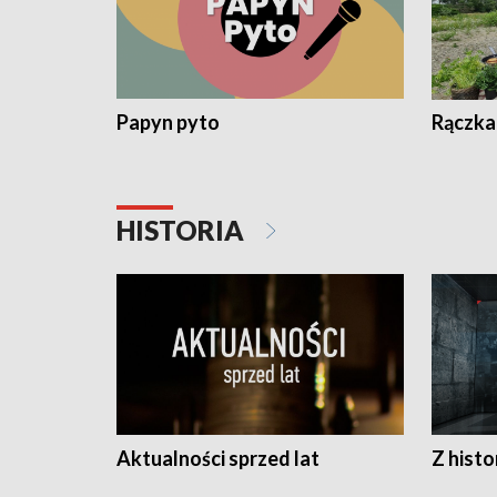
Papyn pyto
Rączka
HISTORIA
Aktualności sprzed lat
Z histo