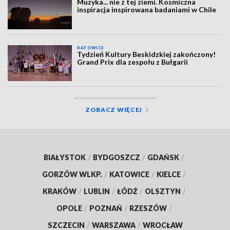
Muzyka... nie z tej ziemi. Kosmiczna
inspiracja inspirowana badaniami w Chile
KATOWICE
Tydzień Kultury Beskidzkiej zakończony!
Grand Prix dla zespołu z Bułgarii
ZOBACZ WIĘCEJ
BIAŁYSTOK
/
BYDGOSZCZ
/
GDAŃSK
/
GORZÓW WLKP.
/
KATOWICE
/
KIELCE
/
KRAKÓW
/
LUBLIN
/
ŁÓDŹ
/
OLSZTYN
/
OPOLE
/
POZNAŃ
/
RZESZÓW
/
SZCZECIN
/
WARSZAWA
/
WROCŁAW