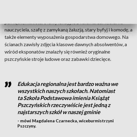
uczniowie, jak i książę Peter Hochberg von Pless.
W nowo otwartej izbie zgromadzono liczne historyczne
pamiątki, m.in. stare ławy lekcyjne z kałamarzami, biurko
nauczyciela, szafę z zamykaną żaluzją, stary byfyj i komodę, a
także elementy wyposażenia gospodarstwa domowego. Na
ścianach zawisły zdjęcia klasowe dawnych absolwentów, a
wśród eksponatów znalazły się również oryginalne
pszczyńskie stroje ludowe oraz zabawki dziecięce.
Edukacja regionalna jest bardzo ważna we
wszystkich naszych szkołach. Natomiast
ta Szkoła Podstawowa imienia Książąt
Pszczyńskich rzeczywiście jest jedną z
najstarszych szkół w naszej gminie
- mówi Magdalena Czarnecka, wiceburmistrzyni
Pszczyny.