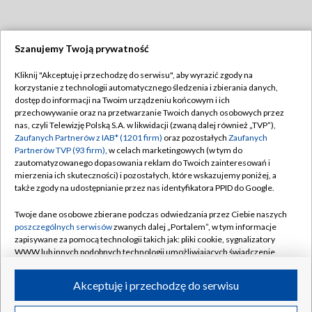
Szanujemy Twoją prywatność
Dołącz do nas:
Kliknij "Akceptuję i przechodzę do serwisu", aby wyrazić zgody na
korzystanie z technologii automatycznego śledzenia i zbierania danych,
TVP
dostęp do informacji na Twoim urządzeniu końcowym i ich
Abonament TVP
przechowywanie oraz na przetwarzanie Twoich danych osobowych przez
Regulamin TVP
nas, czyli Telewizję Polską S.A. w likwidacji (zwaną dalej również „TVP”),
Emisja w TVP
Zaufanych Partnerów z IAB* (1201 firm)
oraz pozostałych
Zaufanych
Polityka prywatności
Partnerów TVP (93 firm)
, w celach marketingowych (w tym do
Centrum informacji TVP
Moje zgody
zautomatyzowanego dopasowania reklam do Twoich zainteresowań i
mierzenia ich skuteczności) i pozostałych, które wskazujemy poniżej, a
Naziemna Telewizja Cyfrowa
Pomoc
także zgody na udostępnianie przez nas identyfikatora PPID do Google.
Sklep TVP
Biuro reklamy
Twoje dane osobowe zbierane podczas odwiedzania przez Ciebie naszych
Rada Programowa
poszczególnych serwisów
zwanych dalej „Portalem”, w tym informacje
Kontakt
zapisywane za pomocą technologii takich jak: pliki cookie, sygnalizatory
System NOS
WWW lub innych podobnych technologii umożliwiających świadczenie
dopasowanych i bezpiecznych usług, personalizację treści oraz reklam,
Informacje o nadawcy
Kanały
udostępnianie funkcji mediów społecznościowych oraz analizowanie
Akceptuję i przechodzę do serwisu
ruchu w Internecie.
Program dla prasy
©2026 Telewizja Polska S.A. w likwidacji