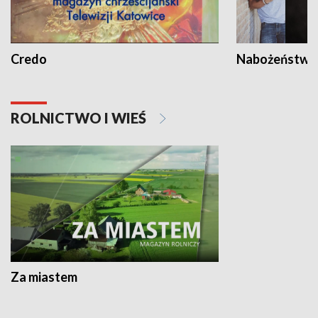
Credo
Nabożeństwa 
ROLNICTWO I WIEŚ
Za miastem