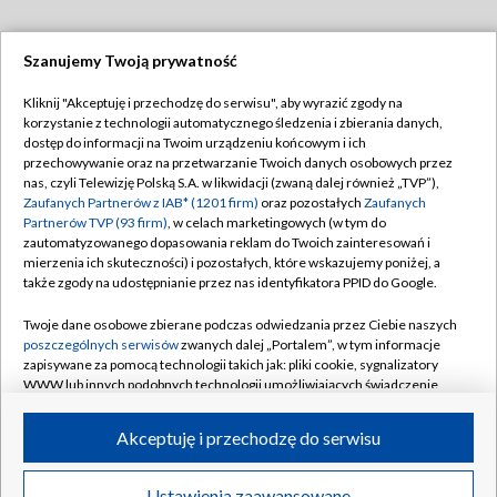
Szanujemy Twoją prywatność
Dołącz do nas:
Kliknij "Akceptuję i przechodzę do serwisu", aby wyrazić zgody na
korzystanie z technologii automatycznego śledzenia i zbierania danych,
TVP
dostęp do informacji na Twoim urządzeniu końcowym i ich
Abonament TVP
przechowywanie oraz na przetwarzanie Twoich danych osobowych przez
Regulamin TVP
nas, czyli Telewizję Polską S.A. w likwidacji (zwaną dalej również „TVP”),
Emisja w TVP
Polityka prywatności
Zaufanych Partnerów z IAB* (1201 firm)
oraz pozostałych
Zaufanych
Partnerów TVP (93 firm)
, w celach marketingowych (w tym do
Centrum informacji TVP
Moje zgody
zautomatyzowanego dopasowania reklam do Twoich zainteresowań i
mierzenia ich skuteczności) i pozostałych, które wskazujemy poniżej, a
Naziemna Telewizja Cyfrowa
Pomoc
także zgody na udostępnianie przez nas identyfikatora PPID do Google.
Sklep TVP
Biuro reklamy
Twoje dane osobowe zbierane podczas odwiedzania przez Ciebie naszych
Rada Programowa
Kontakt
poszczególnych serwisów
zwanych dalej „Portalem”, w tym informacje
zapisywane za pomocą technologii takich jak: pliki cookie, sygnalizatory
System NOS
WWW lub innych podobnych technologii umożliwiających świadczenie
dopasowanych i bezpiecznych usług, personalizację treści oraz reklam,
Informacje o nadawcy
Kanały
udostępnianie funkcji mediów społecznościowych oraz analizowanie
Akceptuję i przechodzę do serwisu
ruchu w Internecie.
Program dla prasy
©2026 Telewizja Polska S.A. w likwidacji
Biuro Reklamy
Twoje dane osobowe zbierane podczas odwiedzania przez Ciebie
Ustawienia zaawansowane