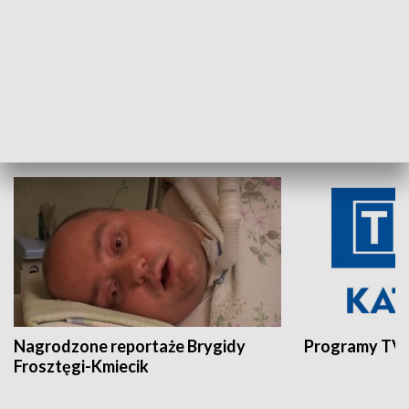
Aktualności sprzed lat
Z historią w tl
INNE
Nagrodzone reportaże Brygidy
Programy TVP
Frosztęgi-Kmiecik