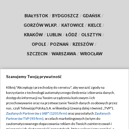
BIAŁYSTOK
/
BYDGOSZCZ
/
GDAŃSK
/
GORZÓW WLKP.
/
KATOWICE
/
KIELCE
/
KRAKÓW
/
LUBLIN
/
ŁÓDŹ
/
OLSZTYN
/
OPOLE
/
POZNAŃ
/
RZESZÓW
/
SZCZECIN
/
WARSZAWA
/
WROCŁAW
Szanujemy Twoją prywatność
Dołącz do nas:
Kliknij "Akceptuję i przechodzę do serwisu", aby wyrazić zgody na
korzystanie z technologii automatycznego śledzenia i zbierania danych,
TVP
dostęp do informacji na Twoim urządzeniu końcowym i ich
Abonament TVP
przechowywanie oraz na przetwarzanie Twoich danych osobowych przez
Regulamin TVP
nas, czyli Telewizję Polską S.A. w likwidacji (zwaną dalej również „TVP”),
Emisja w TVP
Polityka prywatności
Zaufanych Partnerów z IAB* (1201 firm)
oraz pozostałych
Zaufanych
Partnerów TVP (93 firm)
, w celach marketingowych (w tym do
Centrum informacji TVP
Moje zgody
zautomatyzowanego dopasowania reklam do Twoich zainteresowań i
mierzenia ich skuteczności) i pozostałych, które wskazujemy poniżej, a