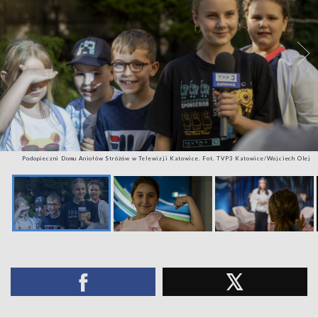
Podopieczni Domu Aniołów Stróżów w Telewizji Katowice. Fot. TVP3 Katowice/Wojciech Olej