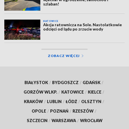
szlaban!
KATOWICE
Akcja ratownicza na Sole. Nastolatkowie
odcięci od lądu po zrzucie wody
ZOBACZ WIĘCEJ
BIAŁYSTOK
/
BYDGOSZCZ
/
GDAŃSK
/
GORZÓW WLKP.
/
KATOWICE
/
KIELCE
/
KRAKÓW
/
LUBLIN
/
ŁÓDŹ
/
OLSZTYN
/
OPOLE
/
POZNAŃ
/
RZESZÓW
/
SZCZECIN
/
WARSZAWA
/
WROCŁAW