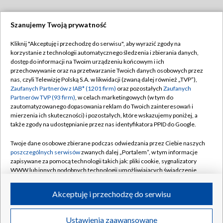
Szanujemy Twoją prywatność
Dołącz do nas:
Kliknij "Akceptuję i przechodzę do serwisu", aby wyrazić zgody na
korzystanie z technologii automatycznego śledzenia i zbierania danych,
TVP
dostęp do informacji na Twoim urządzeniu końcowym i ich
Abonament TVP
przechowywanie oraz na przetwarzanie Twoich danych osobowych przez
Regulamin TVP
nas, czyli Telewizję Polską S.A. w likwidacji (zwaną dalej również „TVP”),
Emisja w TVP
Zaufanych Partnerów z IAB* (1201 firm)
oraz pozostałych
Zaufanych
Polityka prywatności
Partnerów TVP (93 firm)
, w celach marketingowych (w tym do
Centrum informacji TVP
Moje zgody
zautomatyzowanego dopasowania reklam do Twoich zainteresowań i
mierzenia ich skuteczności) i pozostałych, które wskazujemy poniżej, a
Naziemna Telewizja Cyfrowa
Pomoc
także zgody na udostępnianie przez nas identyfikatora PPID do Google.
Sklep TVP
Biuro reklamy
Twoje dane osobowe zbierane podczas odwiedzania przez Ciebie naszych
Rada Programowa
poszczególnych serwisów
zwanych dalej „Portalem”, w tym informacje
Kontakt
zapisywane za pomocą technologii takich jak: pliki cookie, sygnalizatory
System NOS
WWW lub innych podobnych technologii umożliwiających świadczenie
dopasowanych i bezpiecznych usług, personalizację treści oraz reklam,
Informacje o nadawcy
Kanały
udostępnianie funkcji mediów społecznościowych oraz analizowanie
Akceptuję i przechodzę do serwisu
ruchu w Internecie.
Program dla prasy
©2026 Telewizja Polska S.A. w likwidacji
Biuro Reklamy
Twoje dane osobowe zbierane podczas odwiedzania przez Ciebie
Ustawienia zaawansowane