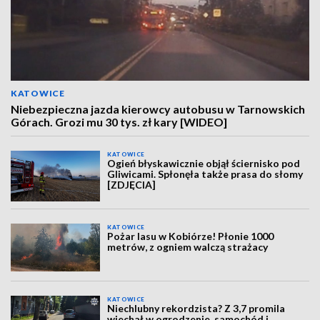
KATOWICE
Niebezpieczna jazda kierowcy autobusu w Tarnowskich
Górach. Grozi mu 30 tys. zł kary [WIDEO]
KATOWICE
Ogień błyskawicznie objął ściernisko pod
Gliwicami. Spłonęła także prasa do słomy
[ZDJĘCIA]
KATOWICE
Pożar lasu w Kobiórze! Płonie 1000
metrów, z ogniem walczą strażacy
KATOWICE
Niechlubny rekordzista? Z 3,7 promila
wjechał w ogrodzenie, samochód i