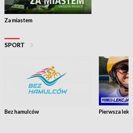
Za miastem
SPORT
Bez hamulców
Pierwsza lekc