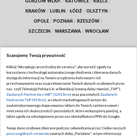
GORZÓW WLKP.
/
KATOWICE
/
KIELCE
/
KRAKÓW
/
LUBLIN
/
ŁÓDŹ
/
OLSZTYN
/
OPOLE
/
POZNAŃ
/
RZESZÓW
/
SZCZECIN
/
WARSZAWA
/
WROCŁAW
Szanujemy Twoją prywatność
Dołącz do nas:
Kliknij "Akceptuję i przechodzę do serwisu", aby wyrazić zgody na
korzystanie z technologii automatycznego śledzenia i zbierania danych,
TVP
dostęp do informacji na Twoim urządzeniu końcowym i ich
Abonament TVP
przechowywanie oraz na przetwarzanie Twoich danych osobowych przez
Regulamin TVP
nas, czyli Telewizję Polską S.A. w likwidacji (zwaną dalej również „TVP”),
Emisja w TVP
Polityka prywatności
Zaufanych Partnerów z IAB* (1201 firm)
oraz pozostałych
Zaufanych
Partnerów TVP (93 firm)
, w celach marketingowych (w tym do
Centrum informacji TVP
Moje zgody
zautomatyzowanego dopasowania reklam do Twoich zainteresowań i
mierzenia ich skuteczności) i pozostałych, które wskazujemy poniżej, a
Naziemna Telewizja Cyfrowa
Pomoc
także zgody na udostępnianie przez nas identyfikatora PPID do Google.
Sklep TVP
Biuro reklamy
Twoje dane osobowe zbierane podczas odwiedzania przez Ciebie naszych
Rada Programowa
Kontakt
poszczególnych serwisów
zwanych dalej „Portalem”, w tym informacje