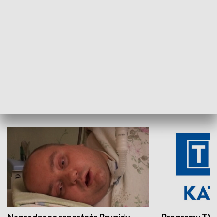
Aktualności sprzed lat
Z historią w tl
INNE