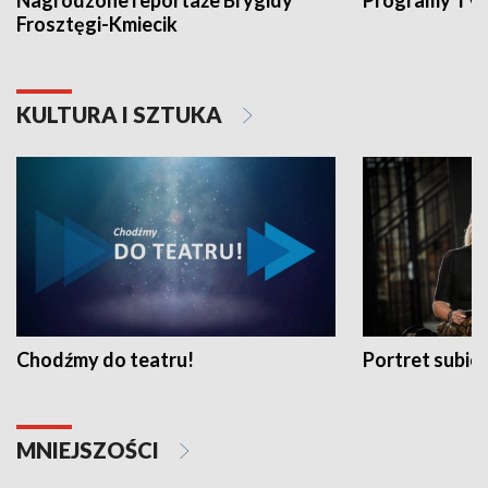
Nagrodzone reportaże Brygidy
Programy TVP
Frosztęgi-Kmiecik
KULTURA I SZTUKA
Chodźmy do teatru!
Portret subi
MNIEJSZOŚCI