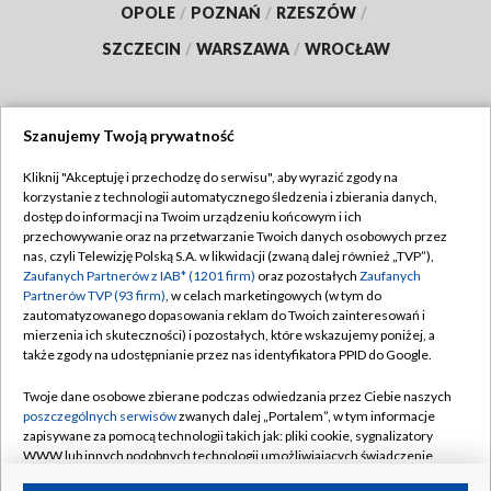
OPOLE
/
POZNAŃ
/
RZESZÓW
/
SZCZECIN
/
WARSZAWA
/
WROCŁAW
Szanujemy Twoją prywatność
Dołącz do nas:
Kliknij "Akceptuję i przechodzę do serwisu", aby wyrazić zgody na
korzystanie z technologii automatycznego śledzenia i zbierania danych,
TVP
dostęp do informacji na Twoim urządzeniu końcowym i ich
Abonament TVP
przechowywanie oraz na przetwarzanie Twoich danych osobowych przez
Regulamin TVP
nas, czyli Telewizję Polską S.A. w likwidacji (zwaną dalej również „TVP”),
Emisja w TVP
Polityka prywatności
Zaufanych Partnerów z IAB* (1201 firm)
oraz pozostałych
Zaufanych
Partnerów TVP (93 firm)
, w celach marketingowych (w tym do
Centrum informacji TVP
Moje zgody
zautomatyzowanego dopasowania reklam do Twoich zainteresowań i
mierzenia ich skuteczności) i pozostałych, które wskazujemy poniżej, a
Naziemna Telewizja Cyfrowa
Pomoc
także zgody na udostępnianie przez nas identyfikatora PPID do Google.
Sklep TVP
Biuro reklamy
Twoje dane osobowe zbierane podczas odwiedzania przez Ciebie naszych
Rada Programowa
Kontakt
poszczególnych serwisów
zwanych dalej „Portalem”, w tym informacje
zapisywane za pomocą technologii takich jak: pliki cookie, sygnalizatory
System NOS
WWW lub innych podobnych technologii umożliwiających świadczenie
dopasowanych i bezpiecznych usług, personalizację treści oraz reklam,
Informacje o nadawcy
Kanały