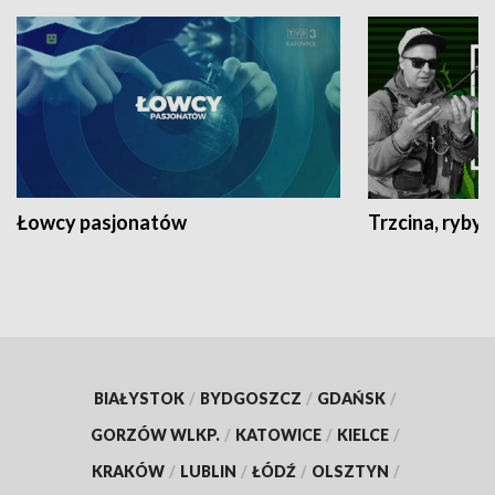
Łowcy pasjonatów
Trzcina, ryby 
BIAŁYSTOK
/
BYDGOSZCZ
/
GDAŃSK
/
GORZÓW WLKP.
/
KATOWICE
/
KIELCE
/
KRAKÓW
/
LUBLIN
/
ŁÓDŹ
/
OLSZTYN
/